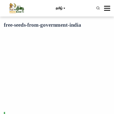
தமிழ்
free-seeds-from-government-india