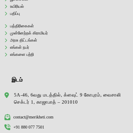
உயிரியல்
பதிப்பு
பத்திரிகைகள்
முன்னேற்றக் கிராமியர்
அரசு திட்டங்கள்
எங்கள் நபர்
எங்களை பற்றி
இடம்
5A-46, 6வது மடத்தில், க்ளவுட் 9 கோபுரம், வைசாலி
செக்டர் 1, காஜாபாத் – 201010
contact@merikheti.com
+91 880 077 7501