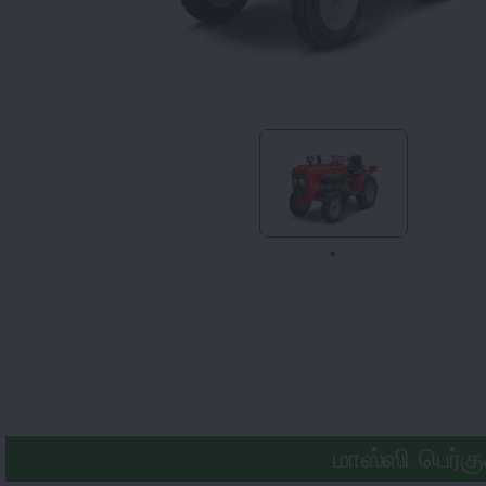
மாஸ்ஸி பெர்க