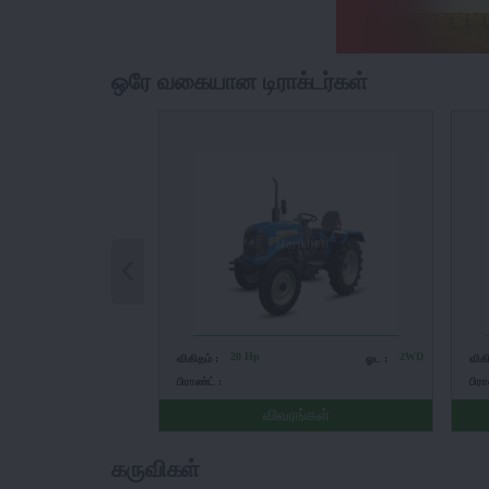
ஒரே வகையான டிராக்டர்கள்
20 Hp
2WD
விகிதம் :
ஓட :
விக
பிராண்ட் :
பிரா
விவரங்கள்
கருவிகள்