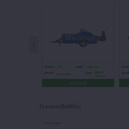
விகிதம் :
HP
மாதிரி :
சதுர பலர்
விகிதம
இடுகை
பிராண்ட்
வகை
பிராண்
சோனாலிகா
:
:
அறுவடை
விவரங்கள்
Tractorபரிசளிப்பு
Your Name*