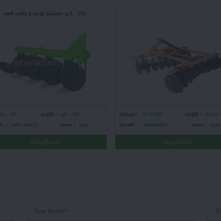
மண் மாஸ்டர் வட்டு கலப்பை டிபி - 300
் :
HP
மாதிரி :
டிபி - 300
விகிதம் :
35-40 HP
மாதிரி :
பெட்ம் 
ட் :
மண் மாஸ்டர்
வகை :
உழவு
பிராண்ட் :
உலகளாவிய
வகை :
உழவு
விவரங்கள்
விவரங்கள்
Your Mobile*
Yo