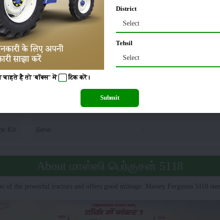
50 Kg
:
ADDC with 
District
Select
ர்குசன் 5118 டயர் அளவு
Tehsil
Select
5 X 14
பின்புறம்
:
चाहते है तो 'बॉक्स' में
टिक
करें।
Submit
சன் 5118 கூடுதல் அம்சங்கள்
pe Kit
நிலை
:
About மாஸ்ஸி பெர்குசன் 5118
e of the powerful tractors and offers good mileage. Massey Ferguson 5118 stee