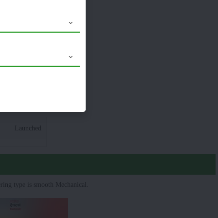
10 Point Scale
8.00 X 18
Launched
ring type is smooth Mechanical.