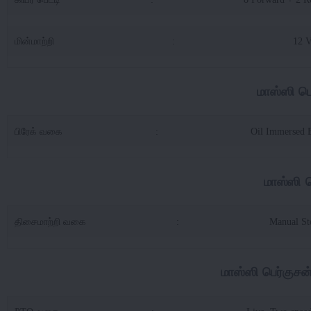
மின்மாற்றி
:
12 
மாஸ்ஸி பெ
பிரேக் வகை
:
Oil Immersed 
மாஸ்ஸி ப
திசைமாற்றி வகை
:
Manual St
மாஸ்ஸி பெர்குச