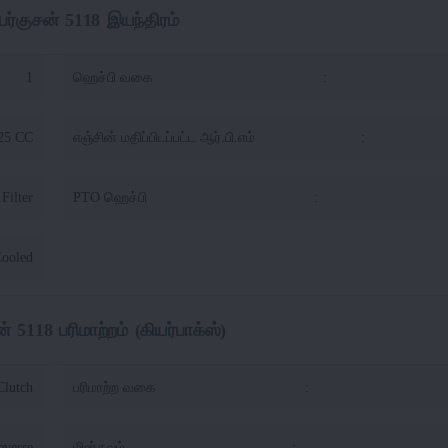
ெர்குசன் 5118 இயந்திரம்
1
ஹெச்பி வகை
:
25 CC
எஞ்சின் மதிப்பிடப்பட்ட ஆர்.பி.எம்
:
Filter
PTO ஹெச்பி
:
Cooled
் 5118 பரிமாற்றம் (கியர்பாக்ஸ்)
Clutch
பரிமாற்ற வகை
:
everse
மின்கலம்
: