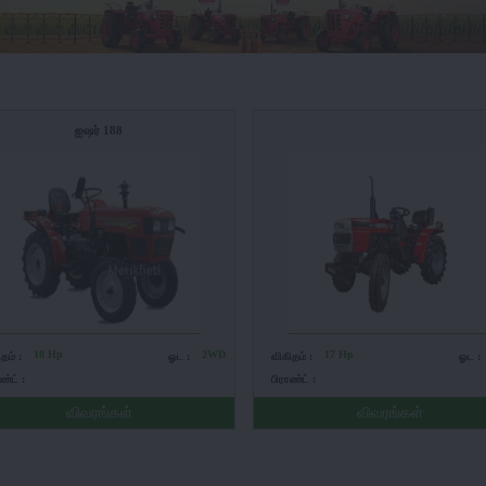
ஐஷர் 188
18 Hp
2WD
17 Hp
ிதம் :
ஓட :
விகிதம் :
ஓட :
ண்ட் :
பிராண்ட் :
விவரங்கள்
விவரங்கள்