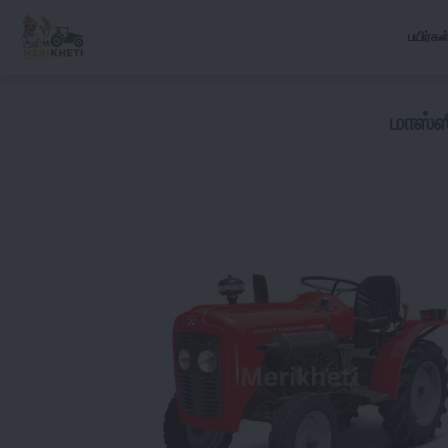
பயிர்கள
மாஸ்ஸ