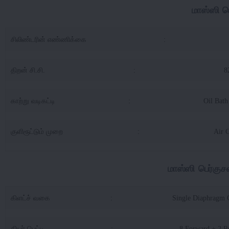
மாஸ்ஸி ப
சிலிண்டரின் எண்ணிக்கை
:
திறன் சி.சி.
:
8
காற்று வடிகட்டி
:
Oil Bath 
குளிரூட்டும் முறை
:
Air 
மாஸ்ஸி பெர்குசன
கிளட்ச் வகை
:
Single Diaphragm 
கியர் பெட்டி
:
8 Forward + 2 R