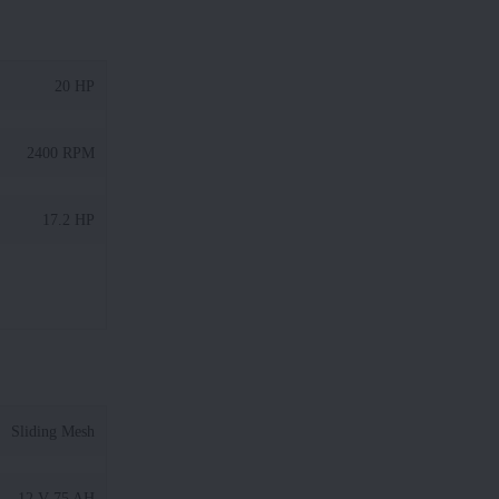
20 HP
2400 RPM
17.2 HP
Sliding Mesh
12 V 75 AH