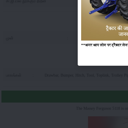
கி.ஜி.யில் தூக்கும் திறன்
:
7
மாஸ்ஸி பெ
முன்
:
4.7
**अगर आप लोन पर ट्रैक्टर लेना 
மாஸ்ஸி பெர்கு
பாகங்கள்
:
Drawbar, Bumper, Hitch, Tool, Toplink, Trolley Pi
The Massey Ferguson 5118 is on