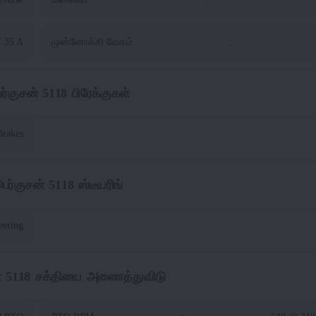
V 35 A
முன்னோக்கி வேகம்
:
ர்குசன் 5118 பிரேக்குகள்
Brakes
ெர்குசன் 5118 ஸ்டீயரிங்
eering
ன் 5118 சக்தியை அணைத்துவிடு