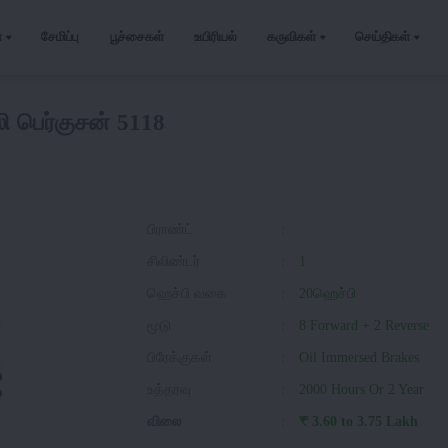
்
சேமிப்பு
பூச்சைகள்
உயிரியல்
கருவிகள்
செய்திகள்
ி பெர்குசன் 5118
பிராண்ட்
:
சிலிண்டர்
:
1
ஹெச்பி வகை
:
20ஹெச்பி
மூடு
:
8 Forward + 2 Reverse
பிரேக்குகள்
:
Oil Immersed Brakes
உத்தரவு
:
2000 Hours Or 2 Year
விலை
:
₹ 3.60 to 3.75 Lakh