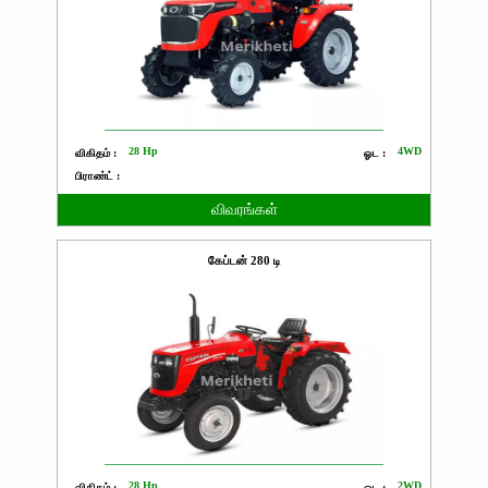
28 Hp
4WD
விகிதம் :
ஓட :
பிராண்ட் :
விவரங்கள்
கேப்டன் 280 டி
28 Hp
2WD
விகிதம் :
ஓட :