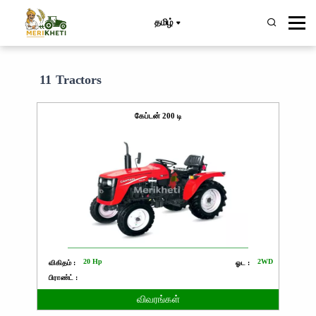
தமிழ்
11 Tractors
கேப்டன் 200 டி
20 Hp
2WD
விகிதம் :
ஓட :
பிராண்ட் :
விவரங்கள்