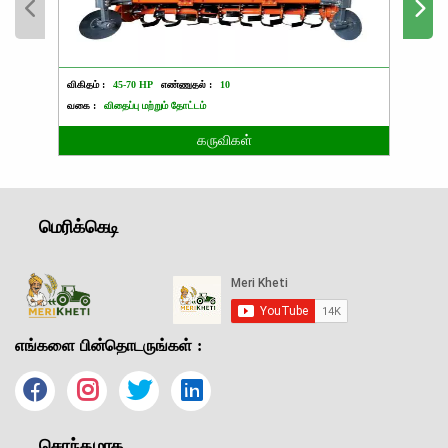
விகிதம் :
45-70 HP
எண்ணுதல் :
10
விகிதம்
வகை :
விதைப்பு மற்றும் தோட்டம்
வகை :
கருவிகள்
மெரிக்கெடி
எங்களை பின்தொடருங்கள் :
சொந்தமாக