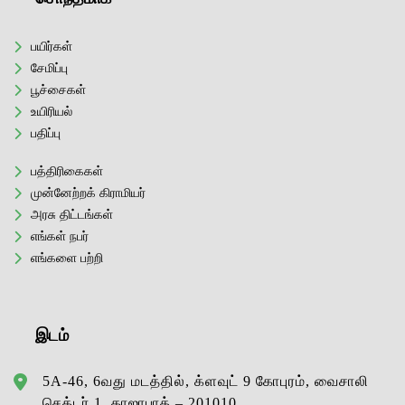
பயிர்கள்
சேமிப்பு
பூச்சைகள்
உயிரியல்
பதிப்பு
பத்திரிகைகள்
முன்னேற்றக் கிராமியர்
அரசு திட்டங்கள்
எங்கள் நபர்
எங்களை பற்றி
இடம்
5A-46, 6வது மடத்தில், க்ளவுட் 9 கோபுரம், வைசாலி
செக்டர் 1, காஜாபாத் – 201010