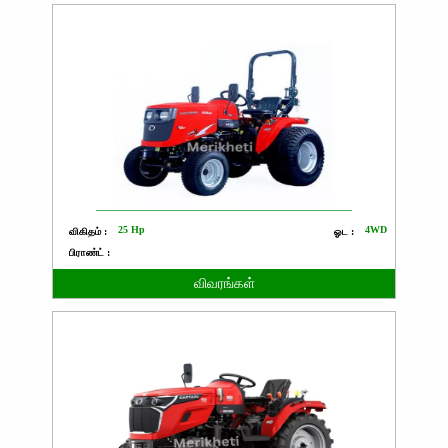
25 Hp
4WD
விகிதம் :
ஓட :
பிராண்ட் :
விவரங்கள்