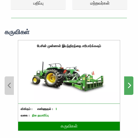
பதிப்பு
மற்றவர்கள்
கருவிகள்
பேசின் முன்னாள் இயந்திரத்தை சரிபார்க்கவும்
விகிதம் :
எண்ணுதல் :
1
விகிதம்
வகை :
நில தயாரிப்பு
வகை :
கருவிகள்