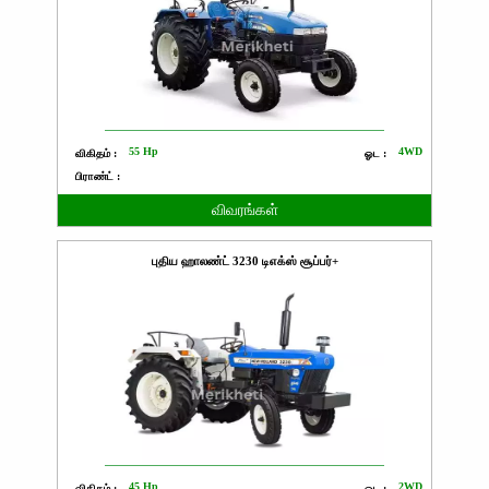
55 Hp
4WD
விகிதம் :
ஓட :
பிராண்ட் :
விவரங்கள்
புதிய ஹாலண்ட் 3230 டிஎக்ஸ் சூப்பர்+
45 Hp
2WD
விகிதம் :
ஓட :