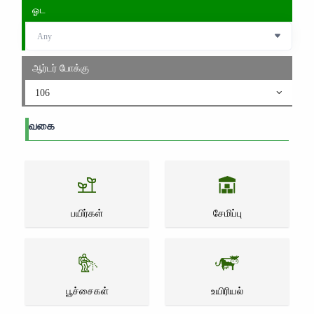
ஓட
ஆர்டர் போக்கு
106
வகை
பயிர்கள்
சேமிப்பு
பூச்சைகள்
உயிரியல்