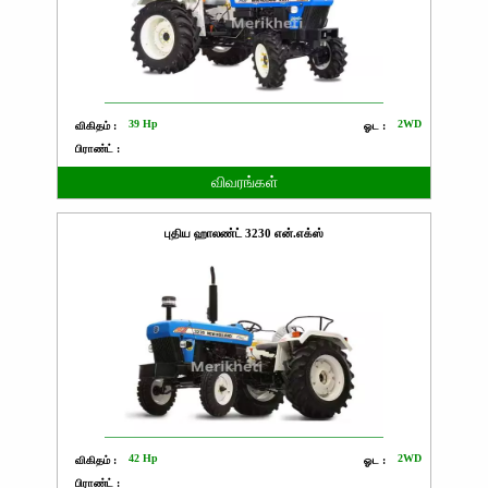
39 Hp
2WD
விகிதம் :
ஓட :
பிராண்ட் :
விவரங்கள்
புதிய ஹாலண்ட் 3230 என்.எக்ஸ்
42 Hp
2WD
விகிதம் :
ஓட :
பிராண்ட் :