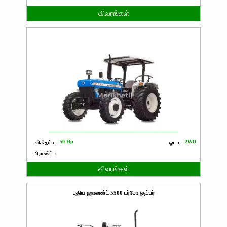
விவரங்கள்
50 Hp
2WD
விகிதம் :
ஓட :
பிராண்ட் :
விவரங்கள்
புதிய ஹாலண்ட் 5500 டர்போ சூப்பர்