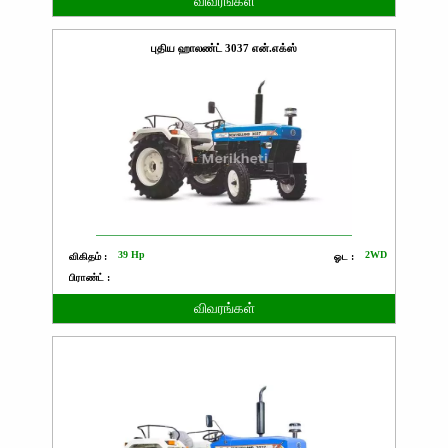
விவரங்கள்
புதிய ஹாலண்ட் 3037 என்.எக்ஸ்
39 Hp
2WD
விகிதம் :
ஓட :
பிராண்ட் :
விவரங்கள்