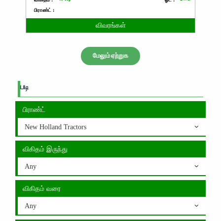
பிராண்ட் :
விவரங்கள்
மேலும் ஏற்றுக
படி
பிராண்ட்
New Holland Tractors
விகிதம் இருந்து
Any
விகிதம் வரை
Any