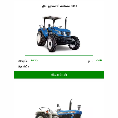
புதிய ஹாலண்ட் எக்செல் 6010
60 Hp
4WD
விகிதம் :
ஓட :
பிராண்ட் :
விவரங்கள்