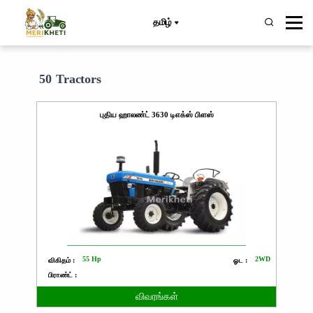
தமிழ்
50 Tractors
புதிய ஹாலண்ட் 3630 டிஎக்ஸ் பிளஸ்
55 Hp
2WD
விகிதம் :
ஓட :
பிராண்ட் :
விவரங்கள்