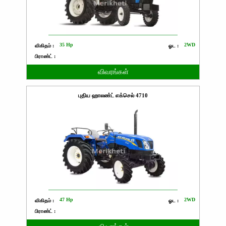
35 Hp
2WD
விகிதம் :
ஓட :
பிராண்ட் :
விவரங்கள்
புதிய ஹாலண்ட் எக்செல் 4710
47 Hp
2WD
விகிதம் :
ஓட :
பிராண்ட் :