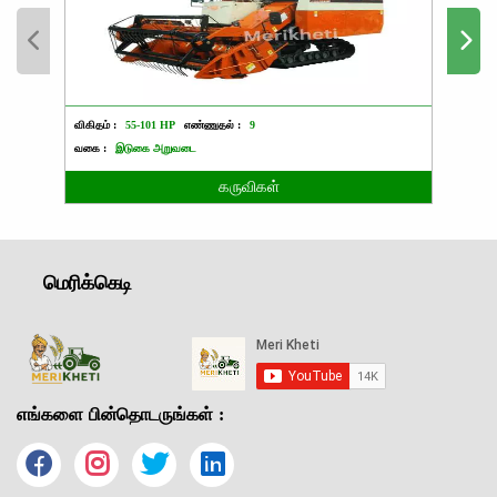
விகிதம் :
55-101 HP
எண்ணுதல் :
9
விகிதம்
வகை :
இடுகை அறுவடை
வகை :
கருவிகள்
மெரிக்கெடி
எங்களை பின்தொடருங்கள் :