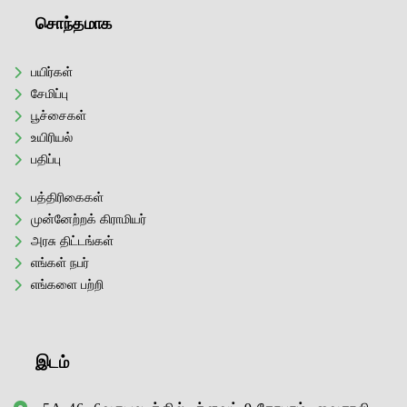
சொந்தமாக
பயிர்கள்
சேமிப்பு
பூச்சைகள்
உயிரியல்
பதிப்பு
பத்திரிகைகள்
முன்னேற்றக் கிராமியர்
அரசு திட்டங்கள்
எங்கள் நபர்
எங்களை பற்றி
இடம்