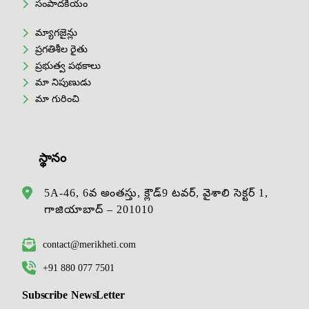
సంపాదకీయం
మ్యాగజైన్లు
ప్రగతిశీల రైతు
ప్రభుత్వ పథకాలు
మా నిపుణుడు
మా గురించి
స్థానం
5A-46, 6వ అంతస్తు, క్లౌడ్9 టవర్, వైశాలి సెక్టర్ 1,
గాజియాబాద్ – 201010
contact@merikheti.com
+91 880 077 7501
Subscribe NewsLetter