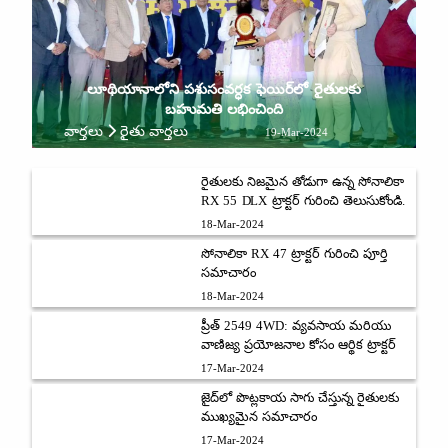
లూథియానాలోని పశుసంవర్ధక ఫెయిర్‌లో రైతులకు
బహుమతి లభించింది
వార్తలు
రైతు వార్తలు
19-Mar-2024
రైతులకు నిజమైన తోడుగా ఉన్న సోనాలికా
RX 55 DLX ట్రాక్టర్ గురించి తెలుసుకోండి.
18-Mar-2024
సోనాలికా RX 47 ట్రాక్టర్ గురించి పూర్తి
సమాచారం
18-Mar-2024
ప్రీత్ 2549 4WD: వ్యవసాయ మరియు
వాణిజ్య ప్రయోజనాల కోసం ఆర్థిక ట్రాక్టర్
17-Mar-2024
జైద్‌లో పొట్లకాయ సాగు చేస్తున్న రైతులకు
ముఖ్యమైన సమాచారం
17-Mar-2024