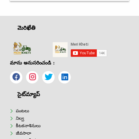
మెరిఖేతి
మాను అనుసరించండి :
సైట్‌మ్యాప్
పంటలు
నిల్వ
కీటకనాశినులు
జీవసారా