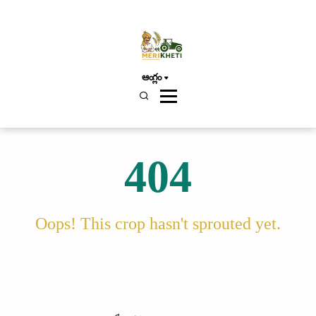
ఆంగ్లం
404
Oops! This crop hasn't sprouted yet.