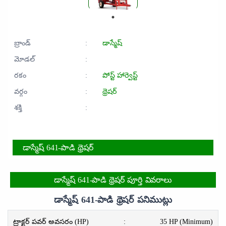
బ్రాండ్
:
డాస్మేష్
మోడల్
:
రకం
:
పోస్ట్ హార్వెస్ట్
వర్గం
:
థ్రెషర్
శక్తి
:
డాస్మేష్ 641-పాడి థ్రెషర్
డాస్మేష్ 641-పాడి థ్రెషర్ పూర్తి వివరాలు
డాస్మేష్ 641-పాడి థ్రెషర్ పనిముట్లు
ట్రాక్టర్ పవర్ అవసరం (HP)
:
35 HP (Minimum)