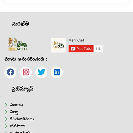
మెరిఖేతి
మాను అనుసరించండి :
సైట్‌మ్యాప్
పంటలు
నిల్వ
కీటకనాశినులు
జీవసారా