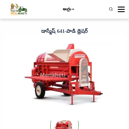
ఆంగ్లం
డాస్మేష్ 641-పాడి థ్రెషర్