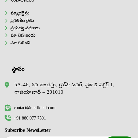
సంపాదకీయం
మ్యాగజైన్లు
ప్రగతిశీల రైతు
ప్రభుత్వ పథకాలు
మా నిపుణుడు
మా గురించి
స్థానం
5A-46, 6వ అంతస్తు, క్లౌడ్9 టవర్, వైశాలి సెక్టర్ 1,
గాజియాబాద్ – 201010
contact@merikheti.com
+91 880 077 7501
Subscribe NewsLetter