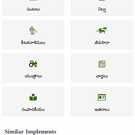
పంటలు
నిల్వ
కీటకనాశినులు
జీవసారా
యంత్రాలు
వార్తలు
సంపాదకీయం
ఇతరాలు
Similar Implements