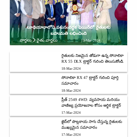
లూథియానాలోని పశుసంవర్ధక ఫెయిర్‌లో రైతులకు
బహుమతి లభించింది
వార్తలు
రైతు వార్తలు
19-Mar-2024
రైతులకు నిజమైన తోడుగా ఉన్న సోనాలికా
RX 55 DLX ట్రాక్టర్ గురించి తెలుసుకోండి.
18-Mar-2024
సోనాలికా RX 47 ట్రాక్టర్ గురించి పూర్తి
సమాచారం
18-Mar-2024
ప్రీత్ 2549 4WD: వ్యవసాయ మరియు
వాణిజ్య ప్రయోజనాల కోసం ఆర్థిక ట్రాక్టర్
17-Mar-2024
జైద్‌లో పొట్లకాయ సాగు చేస్తున్న రైతులకు
ముఖ్యమైన సమాచారం
17-Mar-2024