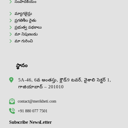
సంపాదకీయం
మ్యాగజైన్లు
ప్రగతిశీల రైతు
ప్రభుత్వ పథకాలు
మా నిపుణుడు
మా గురించి
స్థానం
5A-46, 6వ అంతస్తు, క్లౌడ్9 టవర్, వైశాలి సెక్టర్ 1,
గాజియాబాద్ – 201010
contact@merikheti.com
+91 880 077 7501
Subscribe NewsLetter