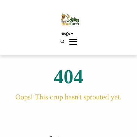
ఆంగ్లం
404
Oops! This crop hasn't sprouted yet.