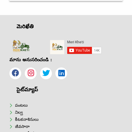
మెరిఖేతి
మాను అనుసరించండి :
సైట్‌మ్యాప్
పంటలు
నిల్వ
కీటకనాశినులు
జీవసారా