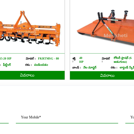
40
రోటరీ స్లాషర్ (6
15-20 HP
మోడల్ :
FKRTMSG - 80
శక్తి
మోడల్
:
:
HP
అడుగులు)
:
ఫీల్డింగ్
రకం :
పండించడం
బ్రాండ్ :
నేల మాస్టర్
రకం :
ల్యాండ్ స్కేప
వివరాలు
వివరాలు
Your Mobile*
Yo