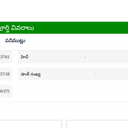
ూర్తి వివరాలు
పనిముట్లు
537/61
హిచ్
:
457/18
షాంక్ సంఖ్య
:
70/375