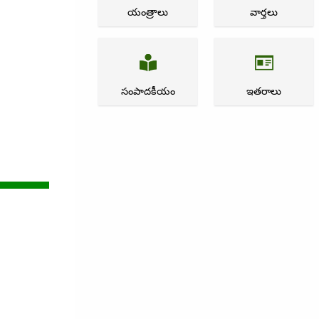
యంత్రాలు
వార్తలు
సంపాదకీయం
ఇతరాలు