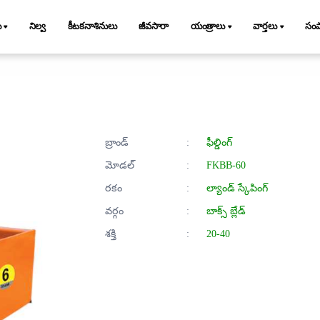
ు
నిల్వ
కీటకనాశినులు
జీవసారా
యంత్రాలు
వార్తలు
సం
బ్రాండ్
:
ఫీల్డింగ్
మోడల్
:
FKBB-60
రకం
:
ల్యాండ్ స్కేపింగ్
వర్గం
:
బాక్స్ బ్లేడ్
శక్తి
:
20-40