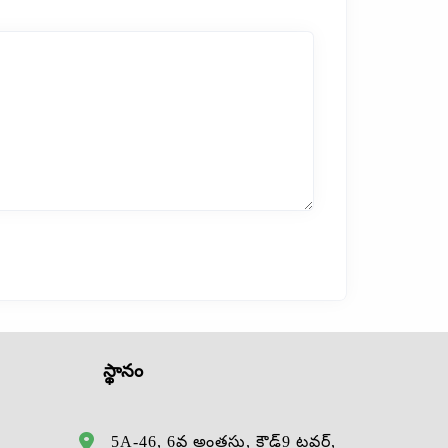
స్థానం
5A-46, 6వ అంతస్తు, క్లౌడ్9 టవర్,