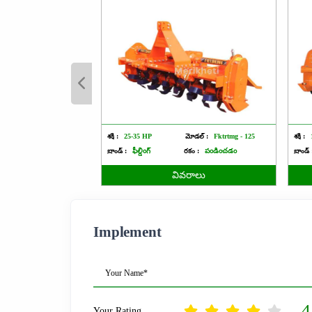
శక్తి :
25-35 HP
మోడల్ :
Fktrtmg - 125
శక్తి :
బ్రాండ్ :
ఫీల్డింగ్
రకం :
పండించడం
బ్రాండ్ 
వివరాలు
Implement
Your Name*
4
Your Rating