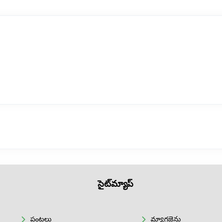
సైట్‌మ్యాప్
పంటలు
మ్యాగజైన్లు