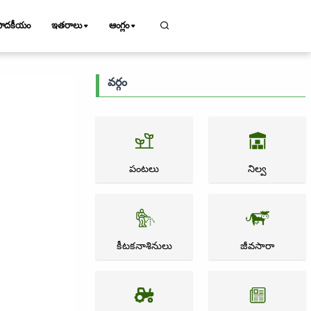
పాదకీయం
ఇతరాలు
ఆంగ్లం
వర్గం
పంటలు
నిల్వ
కీటకనాశినులు
జీవసారా