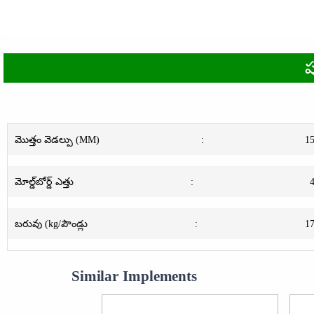
ప
మొత్తం వెడల్పు (MM)
:
1
మోల్డ్‌బోర్డ్ ఎత్తు
:
బరువు (kg/పౌండ్లు
:
1
Similar Implements