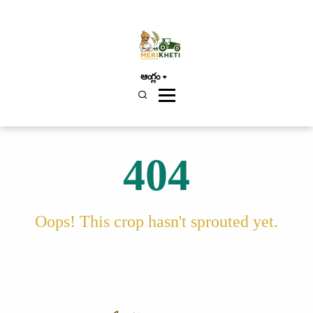
ఆంగ్లం
404
Oops! This crop hasn't sprouted yet.