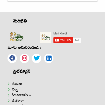
మెరిఖేతి
మాను అనుసరించండి :
సైట్‌మ్యాప్
పంటలు
నిల్వ
కీటకనాశినులు
జీవసారా