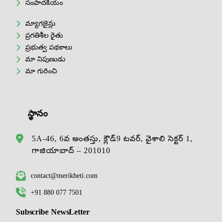
సంపాదకీయం
మ్యాగజైన్లు
ప్రగతిశీల రైతు
ప్రభుత్వ పథకాలు
మా నిపుణుడు
మా గురించి
స్థానం
5A-46, 6వ అంతస్తు, క్లౌడ్9 టవర్, వైశాలి సెక్టర్ 1,
గాజియాబాద్ – 201010
contact@merikheti.com
+91 880 077 7501
Subscribe NewsLetter