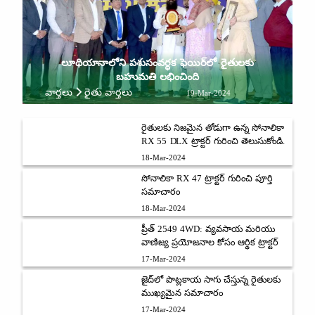
లూథియానాలోని పశుసంవర్ధక ఫెయిర్‌లో రైతులకు
బహుమతి లభించింది
వార్తలు
రైతు వార్తలు
19-Mar-2024
రైతులకు నిజమైన తోడుగా ఉన్న సోనాలికా
RX 55 DLX ట్రాక్టర్ గురించి తెలుసుకోండి.
18-Mar-2024
సోనాలికా RX 47 ట్రాక్టర్ గురించి పూర్తి
సమాచారం
18-Mar-2024
ప్రీత్ 2549 4WD: వ్యవసాయ మరియు
వాణిజ్య ప్రయోజనాల కోసం ఆర్థిక ట్రాక్టర్
17-Mar-2024
జైద్‌లో పొట్లకాయ సాగు చేస్తున్న రైతులకు
ముఖ్యమైన సమాచారం
17-Mar-2024