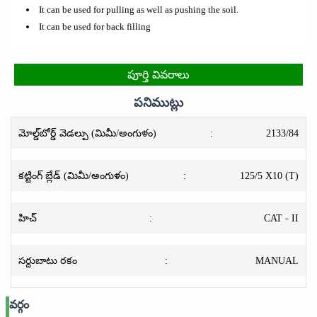
It can be used for pulling as well as pushing the soil.
It can be used for back filling
పూర్తి వివరాలు
పనిముట్లు
మోల్డ్‌బోర్డ్ వెడల్పు (మిమీ/అంగుళం)
:
2133/84
కట్టింగ్ బ్లేడ్ (మిమీ/అంగుళం)
:
125/5 X10 (T)
హిచ్
:
CAT - II
సర్దుబాటు రకం
:
MANUAL
వర్గం