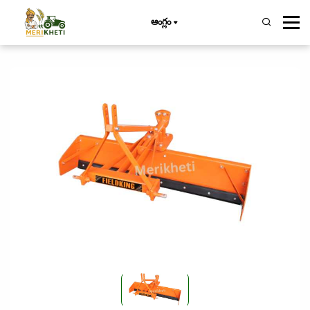
ఆంగ్లం