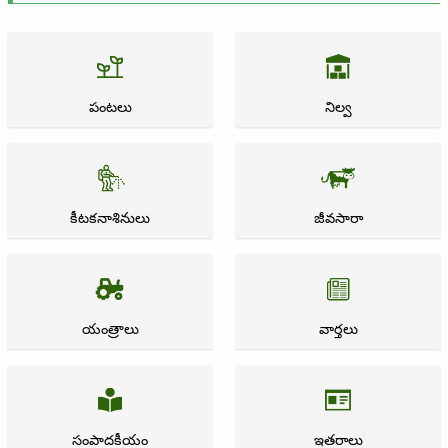
పంటలు
నిల్వ
కీటకనాశినులు
జీవసారా
యంత్రాలు
వార్తలు
సంపాదకీయం
ఇతరాలు