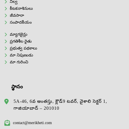
నిల్వ
కీటకనాశినులు
జీవసారా
సంపాదకీయం
మ్యాగజైన్లు
ప్రగతిశీల రైతు
ప్రభుత్వ పథకాలు
మా నిపుణుడు
మా గురించి
స్థానం
5A-46, 6వ అంతస్తు, క్లౌడ్9 టవర్, వైశాలి సెక్టర్ 1,
గాజియాబాద్ – 201010
contact@merikheti.com