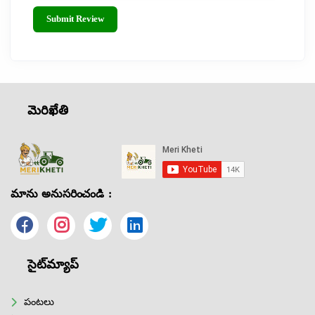
Submit Review
మెరిఖేతి
మాను అనుసరించండి :
సైట్‌మ్యాప్
పంటలు