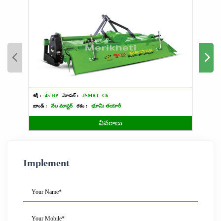
శక్తి :
45 HP
మోడల్ :
JSMRT -C6
శక్తి :
2
బ్రాండ్ :
నేల మాస్టర్
రకం :
భూమి తయారీ
బ్రాండ్ :
వివరాలు
Implement
Your Name*
Your Mobile*