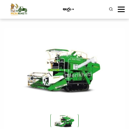
ఆంగ్లం