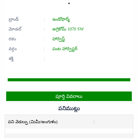
బ్రాండ్
:
ఇండోఫార్మ్
మోడల్
:
అగ్రికోమ్ 1070 SW
రకం
:
హార్వెస్ట్
వర్గం
:
పంట హార్వెస్టర్
శక్తి
:
పూర్తి వివరాలు
పనిముట్లు
పని వెడల్పు (మిమీ/అంగుళం)
: