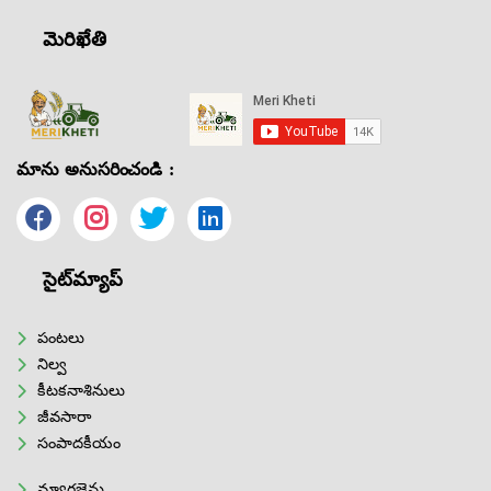
మెరిఖేతి
మాను అనుసరించండి :
సైట్‌మ్యాప్
పంటలు
నిల్వ
కీటకనాశినులు
జీవసారా
సంపాదకీయం
మ్యాగజైన్లు