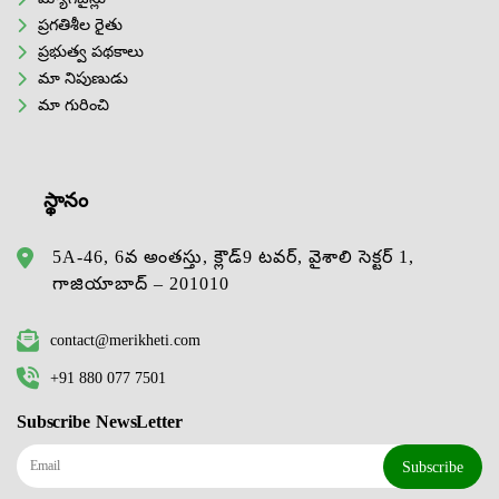
ప్రగతిశీల రైతు
ప్రభుత్వ పథకాలు
మా నిపుణుడు
మా గురించి
స్థానం
5A-46, 6వ అంతస్తు, క్లౌడ్9 టవర్, వైశాలి సెక్టర్ 1,
గాజియాబాద్ – 201010
contact@merikheti.com
+91 880 077 7501
Subscribe NewsLetter
Subscribe