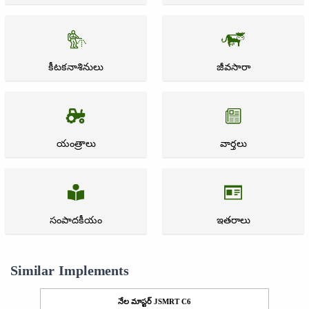
కీటకనాశినులు
జీవసారా
యంత్రాలు
వార్తలు
సంపాదకీయం
ఇతరాలు
Similar Implements
నేల మాస్టర్ JSMRT C6