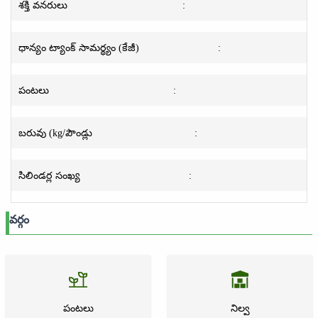
శక్తి వనరులు
:
ధాన్యం ట్యాంక్ సామర్థ్యం (కేజీ)
:
పంటలు
:
బరువు (kg/పౌండ్లు
:
సిలిండర్ల సంఖ్య
:
వర్గం
పంటలు
నిల్వ