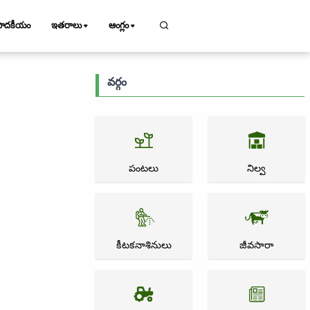
పాదకీయం
ఇతరాలు
ఆంగ్లం
వర్గం
పంటలు
నిల్వ
కీటకనాశినులు
జీవసారా