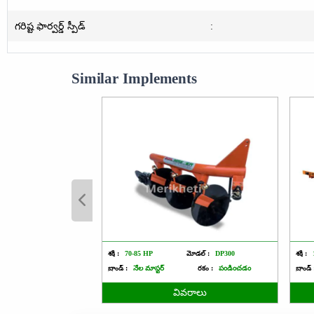
గరిష్ట ఫార్వర్డ్ స్పీడ్
:
Similar Implements
శక్తి :
70-85 HP
మోడల్ :
DP300
శక్తి :
బ్రాండ్ :
నేల మాస్టర్
రకం :
పండించడం
బ్రాండ్ 
వివరాలు