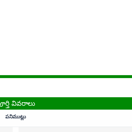
ూర్తి వివరాలు
పనిముట్లు