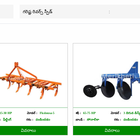
గరిష్ట రివర్స్ స్పీడ్
:
15-30 HP
మోడల్ :
Fkslousa-5
శక్తి :
65-75 HP
మోడల్ :
3 దిగువ డిస్
:
ఫీల్డింగ్
రకం :
పండించడం
బ్రాండ్ :
సోనాలికా
రకం :
పండించడం
వివరాలు
వివరాలు