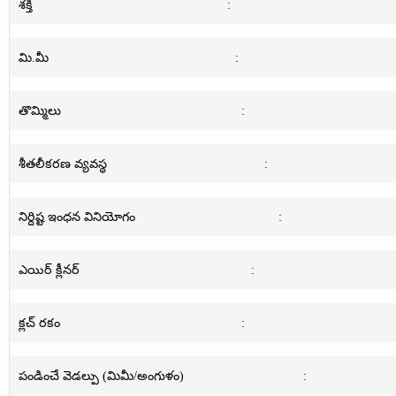
శక్తి
:
మి.మీ
:
తొమ్మిలు
:
శీతలీకరణ వ్యవస్థ
:
నిర్దిష్ట ఇంధన వినియోగం
:
ఎయిర్ క్లీనర్
:
క్లచ్ రకం
:
పండించే వెడల్పు (మిమీ/అంగుళం)
: