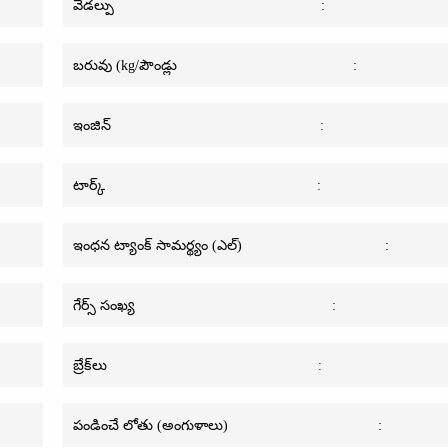
వెడల్పు
:
బరువు (kg/పౌండ్లు
:
ఇంజిన్
:
టార్క్
:
ఇంధన ట్యాంక్ సామర్థ్యం (ఎల్)
:
గేర్స్ సంఖ్య
:
బ్రేక్‌లు
:
పండించే లోతు (అంగుళాలు)
: