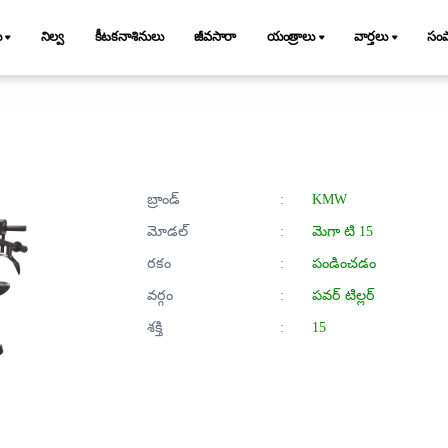
ు
నిల్వ
కీటకనాశినులు
జీవసారా
యంత్రాలు
వార్తలు
సం
బ్రాండ్
:
KMW
మోడల్
:
మెగా టి 15
రకం
:
పండించడం
వర్గం
:
పవర్ టిల్లర్
శక్తి
:
15