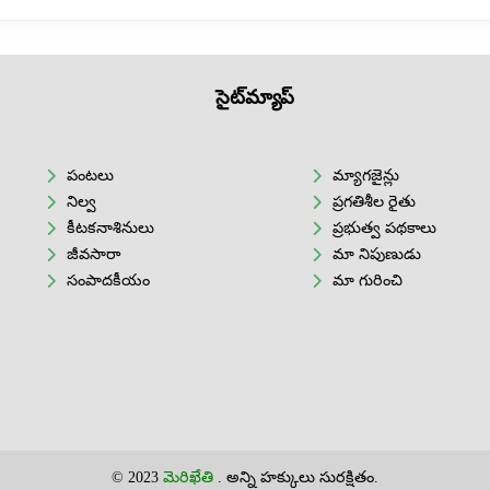
సైట్‌మ్యాప్
పంటలు
మ్యాగజైన్లు
నిల్వ
ప్రగతిశీల రైతు
కీటకనాశినులు
ప్రభుత్వ పథకాలు
జీవసారా
మా నిపుణుడు
సంపాదకీయం
మా గురించి
© 2023
మెరిఖేతి
. అన్ని హక్కులు సురక్షితం.