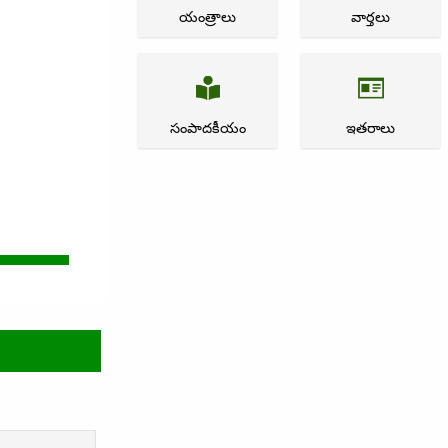
యంత్రాలు
వార్తలు
సంపాదకీయం
ఇతరాలు