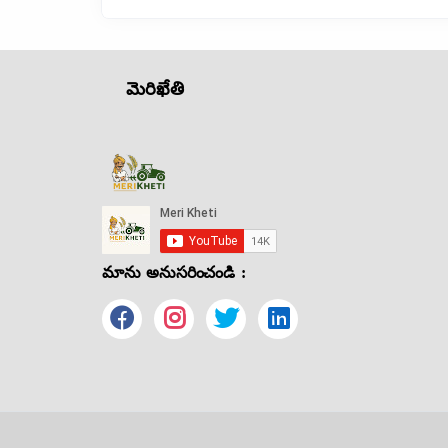
మెరిఖేతి
మాను అనుసరించండి :