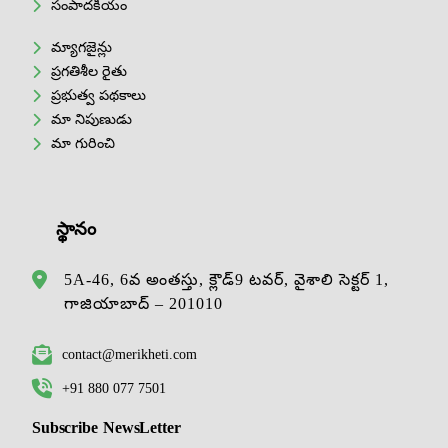
సంపాదకీయం
మ్యాగజైన్లు
ప్రగతిశీల రైతు
ప్రభుత్వ పథకాలు
మా నిపుణుడు
మా గురించి
స్థానం
5A-46, 6వ అంతస్తు, క్లౌడ్9 టవర్, వైశాలి సెక్టర్ 1,
గాజియాబాద్ – 201010
contact@merikheti.com
+91 880 077 7501
Subscribe NewsLetter