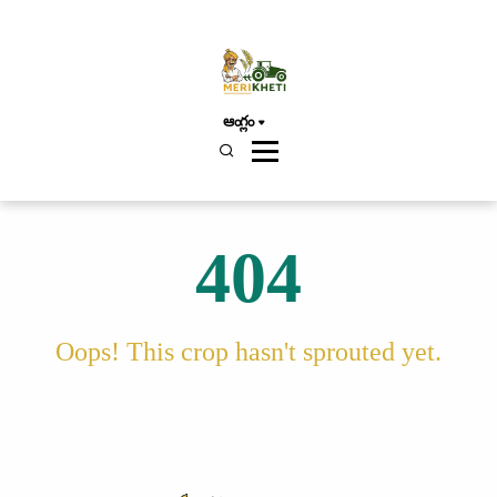
ఆంగ్లం
404
Oops! This crop hasn't sprouted yet.