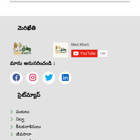
మెరిఖేతి
మాను అనుసరించండి :
సైట్‌మ్యాప్
పంటలు
నిల్వ
కీటకనాశినులు
జీవసారా