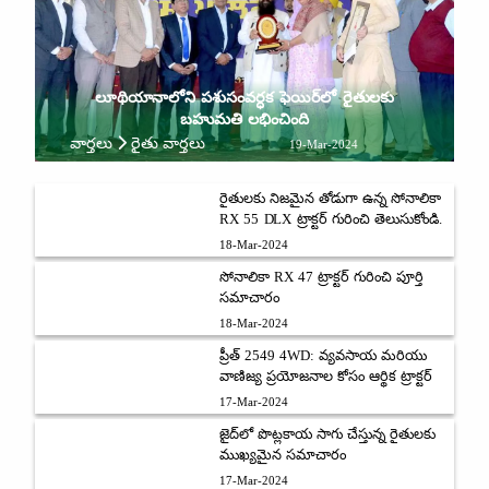
లూథియానాలోని పశుసంవర్ధక ఫెయిర్‌లో రైతులకు
బహుమతి లభించింది
వార్తలు
రైతు వార్తలు
19-Mar-2024
రైతులకు నిజమైన తోడుగా ఉన్న సోనాలికా
RX 55 DLX ట్రాక్టర్ గురించి తెలుసుకోండి.
18-Mar-2024
సోనాలికా RX 47 ట్రాక్టర్ గురించి పూర్తి
సమాచారం
18-Mar-2024
ప్రీత్ 2549 4WD: వ్యవసాయ మరియు
వాణిజ్య ప్రయోజనాల కోసం ఆర్థిక ట్రాక్టర్
17-Mar-2024
జైద్‌లో పొట్లకాయ సాగు చేస్తున్న రైతులకు
ముఖ్యమైన సమాచారం
17-Mar-2024