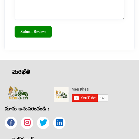
Submit Review
మెరిఖేతి
మాను అనుసరించండి :