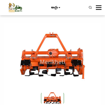
ఆంగ్లం