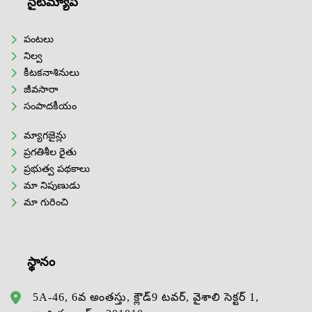
సైట్‌మ్యాప్
పంటలు
నిల్వ
కీటకనాశినులు
జీవసారా
సంపాదకీయం
మ్యాగజైన్లు
ప్రగతిశీల రైతు
ప్రభుత్వ పథకాలు
మా నిపుణుడు
మా గురించి
స్థానం
5A-46, 6వ అంతస్తు, క్లౌడ్9 టవర్, వైశాలి సెక్టర్ 1,