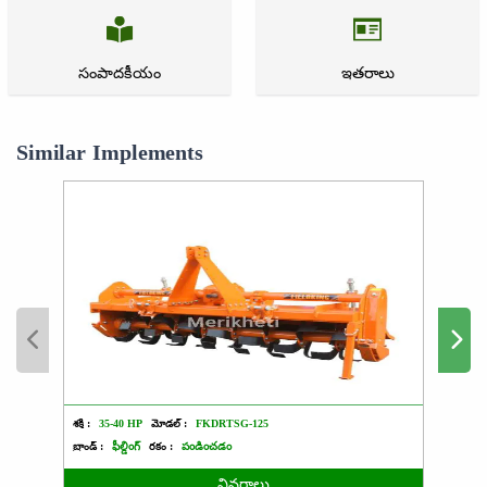
సంపాదకీయం
ఇతరాలు
Similar Implements
శక్తి :
35-40 HP
మోడల్ :
FKDRTSG-125
శక్తి :
4
బ్రాండ్ :
ఫీల్డింగ్
రకం :
పండించడం
బ్రాండ్ :
వివరాలు