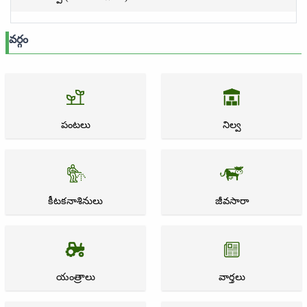
వర్గం
పంటలు
నిల్వ
కీటకనాశినులు
జీవసారా
యంత్రాలు
వార్తలు