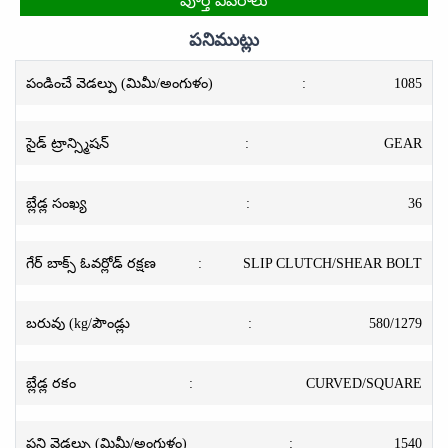
పూర్తి వివరాలు
పనిముట్లు
పండించే వెడల్పు (మిమీ/అంగుళం)
:
1085
సైడ్ ట్రాన్స్మిషన్
:
GEAR
బ్లేడ్ల సంఖ్య
:
36
గేర్ బాక్స్ ఓవర్లోడ్ రక్షణ
:
SLIP CLUTCH/SHEAR BOLT
బరువు (kg/పౌండ్లు
:
580/1279
బ్లేడ్ల రకం
:
CURVED/SQUARE
పని వెడల్పు (మిమీ/అంగుళం)
:
1540