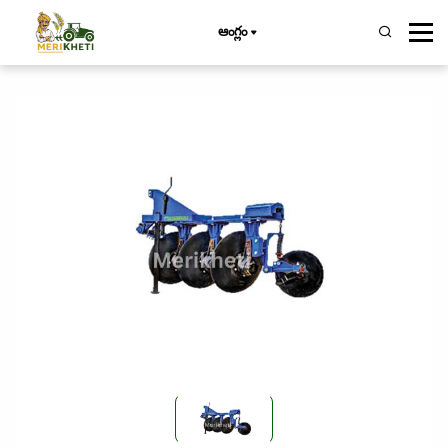
ఆంగ్లం