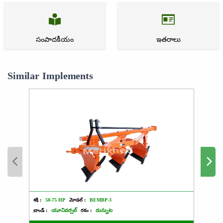
సంపాదకీయం
ఇతరాలు
Similar Implements
శక్తి :
50-75 HP
మోడల్ :
BEMBP-3
శక్తి :
5
బ్రాండ్ :
యూనివర్సల్
రకం :
దున్నుట
బ్రాండ్ :