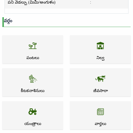
పని వెడల్పు (మిమీ/అంగుళం)
:
వర్గం
పంటలు
నిల్వ
కీటకనాశినులు
జీవసారా
యంత్రాలు
వార్తలు