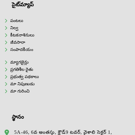
సైట్‌మ్యాప్
పంటలు
నిల్వ
కీటకనాశినులు
జీవసారా
సంపాదకీయం
మ్యాగజైన్లు
ప్రగతిశీల రైతు
ప్రభుత్వ పథకాలు
మా నిపుణుడు
మా గురించి
స్థానం
5A-46, 6వ అంతస్తు, క్లౌడ్9 టవర్, వైశాలి సెక్టర్ 1,