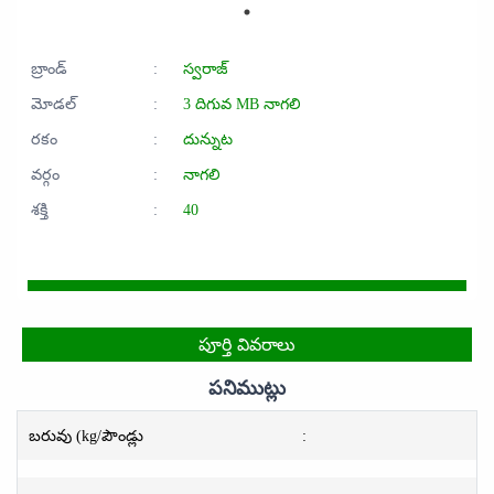
బ్రాండ్
:
స్వరాజ్
మోడల్
:
3 దిగువ MB నాగలి
రకం
:
దున్నుట
వర్గం
:
నాగలి
శక్తి
:
40
పూర్తి వివరాలు
పనిముట్లు
బరువు (kg/పౌండ్లు
: