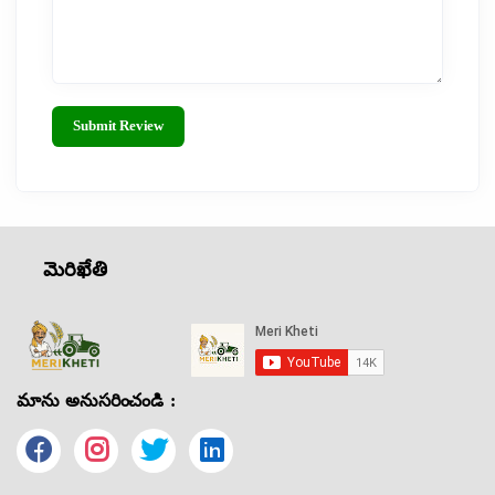
Submit Review
మెరిఖేతి
మాను అనుసరించండి :