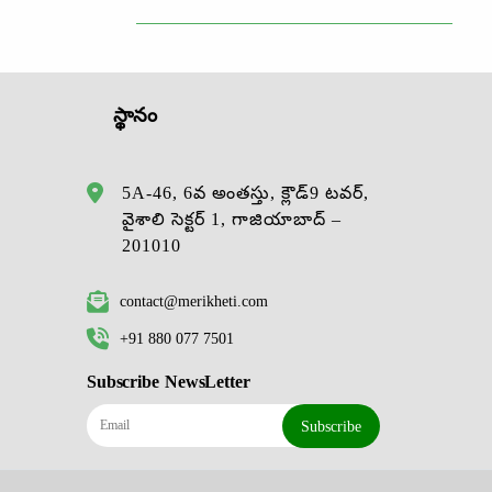
స్థానం
5A-46, 6వ అంతస్తు, క్లౌడ్9 టవర్,
వైశాలి సెక్టర్ 1, గాజియాబాద్ –
201010
contact@merikheti.com
+91 880 077 7501
Subscribe NewsLetter
Subscribe