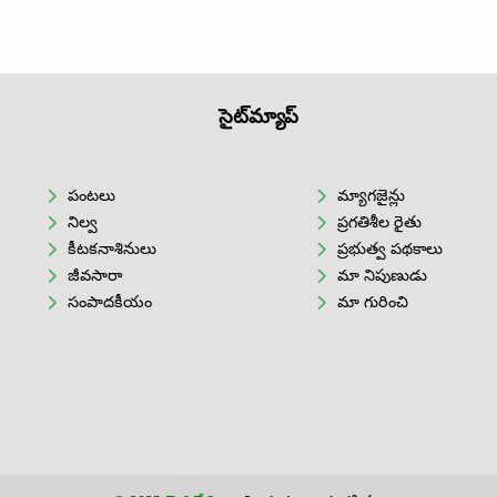
సైట్‌మ్యాప్
పంటలు
మ్యాగజైన్లు
నిల్వ
ప్రగతిశీల రైతు
కీటకనాశినులు
ప్రభుత్వ పథకాలు
జీవసారా
మా నిపుణుడు
సంపాదకీయం
మా గురించి