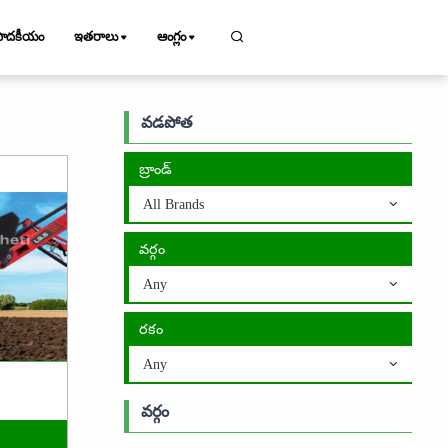
పాదకీయం
ఇతరాలు
ఆంగ్లం
వడపోత
బ్రాండ్
All Brands
వర్గం
Any
రకం
Any
వర్గం