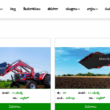
ు
నిల్వ
కీటకనాశినులు
జీవసారా
యంత్రాలు
వార్తలు
సం
మోడల్ :
13 ఎఫ్ఎక్స్
శక్తి :
HP
మోడల్ :
9.5 ఎఫ్ఎక్స్
రకం :
బ్యాక్‌హో
బ్రాండ్ :
మహీంద్రా
రకం :
బ్యాక్‌హో
వివరాలు
వివరాలు