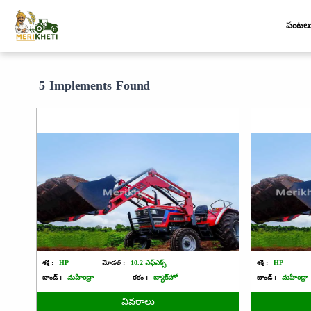
పంటల
5 Implements Found
శక్తి :
HP
మోడల్ :
10.2 ఎఫ్ఎక్స్
శక్తి :
HP
బ్రాండ్ :
మహీంద్రా
రకం :
బ్యాక్‌హో
బ్రాండ్ :
మహీంద్రా
వివరాలు