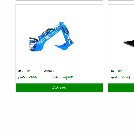
శక్తి :
HP
మోడల్ :
శక్తి :
HP
బ్రాండ్ :
సోలిస్
రకం :
బ్యాక్‌హో
బ్రాండ్ :
Vst శక్తి
వివరాలు