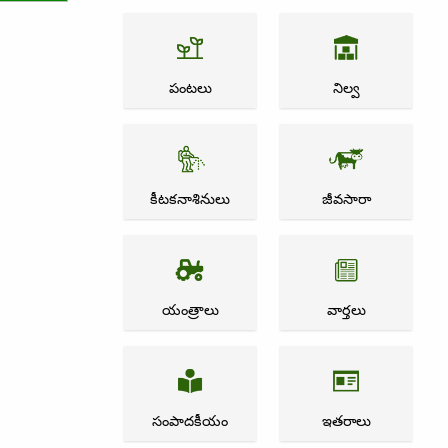
పంటలు
నిల్వ
కీటకనాశినులు
జీవసారా
యంత్రాలు
వార్తలు
సంపాదకీయం
ఇతరాలు