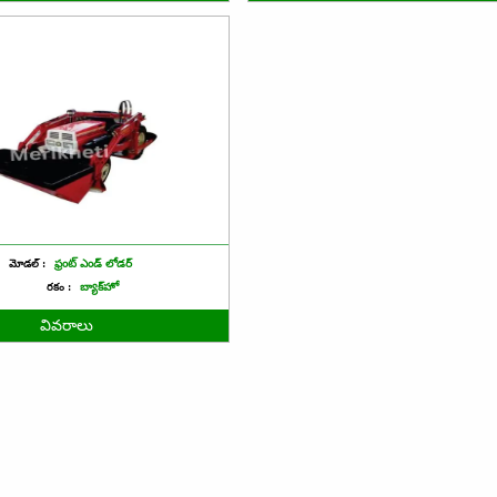
మోడల్ :
ఫ్రంట్ ఎండ్ లోడర్
రకం :
బ్యాక్‌హో
వివరాలు