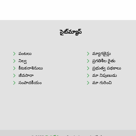
సైట్‌మ్యాప్
పంటలు
మ్యాగజైన్లు
నిల్వ
ప్రగతిశీల రైతు
కీటకనాశినులు
ప్రభుత్వ పథకాలు
జీవసారా
మా నిపుణుడు
సంపాదకీయం
మా గురించి