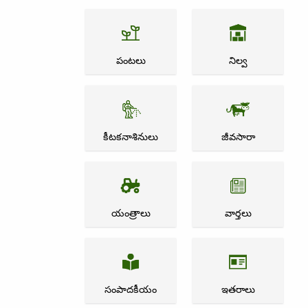
పంటలు
నిల్వ
కీటకనాశినులు
జీవసారా
యంత్రాలు
వార్తలు
సంపాదకీయం
ఇతరాలు