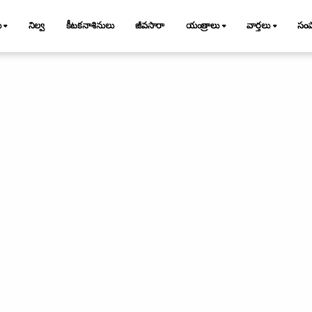
ు
నిల్వ
కీటకనాశినులు
జీవసారా
యంత్రాలు
వార్తలు
సం