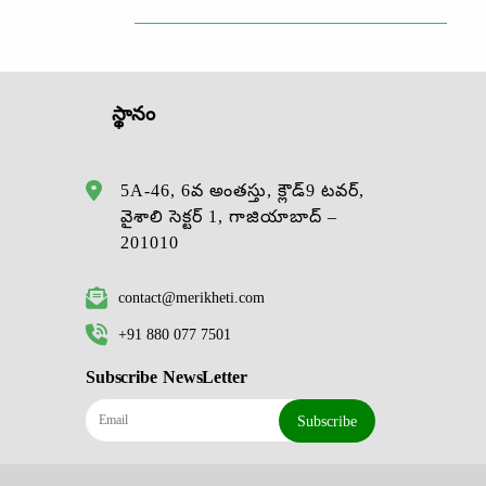
స్థానం
5A-46, 6వ అంతస్తు, క్లౌడ్9 టవర్,
వైశాలి సెక్టర్ 1, గాజియాబాద్ –
201010
contact@merikheti.com
+91 880 077 7501
Subscribe NewsLetter
Subscribe