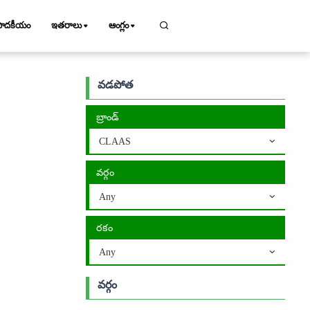
పాదకీయం
ఇతరాలు
ఆంగ్లం
వడపోత
బ్రాండ్
CLAAS
వర్గం
Any
రకం
Any
వర్గం