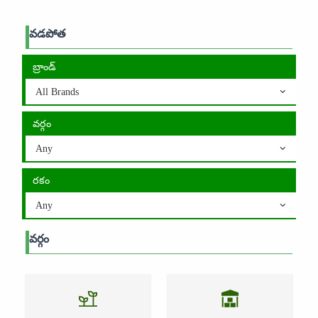
వడపోత
బ్రాండ్
All Brands
వర్గం
Any
రకం
Any
వర్గం