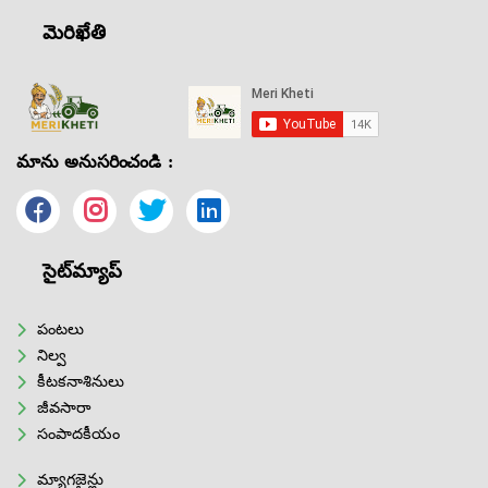
మెరిఖేతి
మాను అనుసరించండి :
సైట్‌మ్యాప్
పంటలు
నిల్వ
కీటకనాశినులు
జీవసారా
సంపాదకీయం
మ్యాగజైన్లు