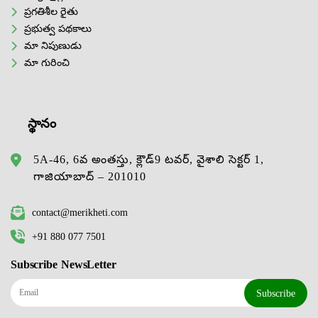
ప్రగతిశీల రైతు
ప్రభుత్వ పథకాలు
మా నిపుణుడు
మా గురించి
స్థానం
5A-46, 6వ అంతస్తు, క్లౌడ్9 టవర్, వైశాలి సెక్టర్ 1,
గాజియాబాద్ – 201010
contact@merikheti.com
+91 880 077 7501
Subscribe NewsLetter
Subscribe