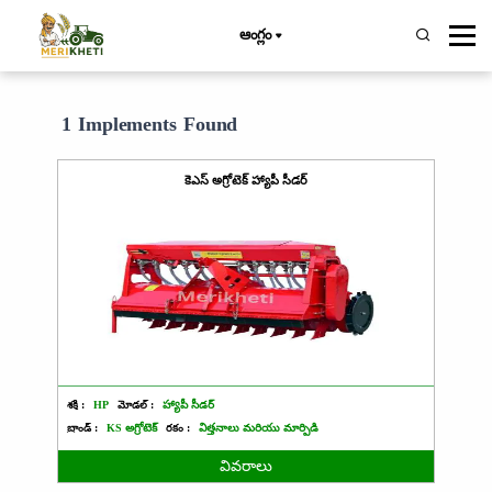
ఆంగ్లం
1 Implements Found
కెఎస్ అగ్రోటెక్ హ్యాపీ సీడర్
శక్తి :
HP
మోడల్ :
హ్యాపీ సీడర్
బ్రాండ్ :
KS అగ్రోటెక్
రకం :
విత్తనాలు మరియు మార్పిడి
వివరాలు