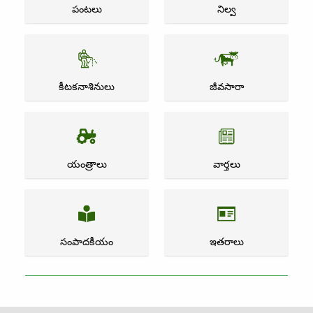
పంటలు
నిల్వ
కీటకనాశినులు
జీవసారా
యంత్రాలు
వార్తలు
సంపాదకీయం
ఇతరాలు