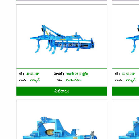
శక్తి :
40-55 HP
మోడల్ :
అచత్ 70 (6 టైన్)
శక్తి :
50-65 HP
బ్రాండ్ :
లెమ్కెన్
రకం :
పండించడం
బ్రాండ్ :
లెమ్కెన్
వివరాలు