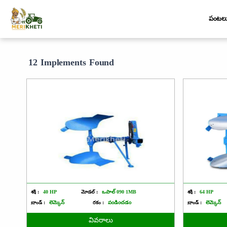
పంటల
12 Implements Found
శక్తి :
40 HP
మోడల్ :
ఒపాల్ 090 1MB
శక్తి :
64 HP
బ్రాండ్ :
లెమ్కెన్
రకం :
పండించడం
బ్రాండ్ :
లెమ్కెన్
వివరాలు