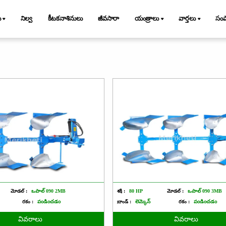
ు
నిల్వ
కీటకనాశినులు
జీవసారా
యంత్రాలు
వార్తలు
సం
మోడల్ :
ఒపాల్ 090 2MB
శక్తి :
80 HP
మోడల్ :
ఒపాల్ 090 3MB
రకం :
పండించడం
బ్రాండ్ :
లెమ్కెన్
రకం :
పండించడం
వివరాలు
వివరాలు