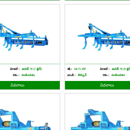
మోడల్ :
అచత్ 70 (7 టైన్)
శక్తి :
60-75 HP
మోడల్ :
అచత్ 70 (9 టైన
రకం :
పండించడం
బ్రాండ్ :
లెమ్కెన్
రకం :
పండించడం
వివరాలు
వివరాలు