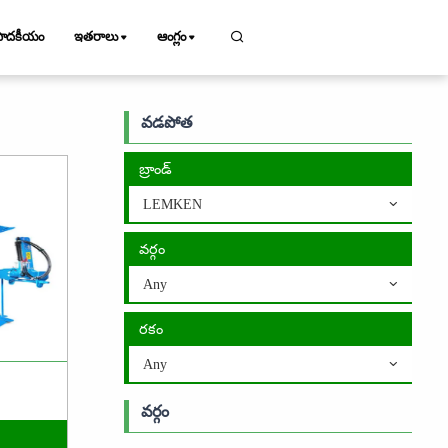
పాదకీయం
ఇతరాలు
ఆంగ్లం
వడపోత
బ్రాండ్
LEMKEN
వర్గం
Any
రకం
Any
వర్గం