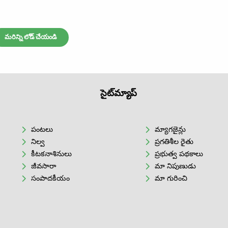
మరిన్ని లోడ్ చేయండి
సైట్‌మ్యాప్
పంటలు
మ్యాగజైన్లు
నిల్వ
ప్రగతిశీల రైతు
కీటకనాశినులు
ప్రభుత్వ పథకాలు
జీవసారా
మా నిపుణుడు
సంపాదకీయం
మా గురించి