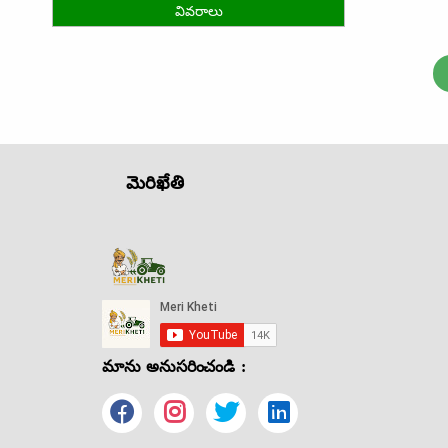
వివరాలు
మెరిఖేతి
మాను అనుసరించండి :