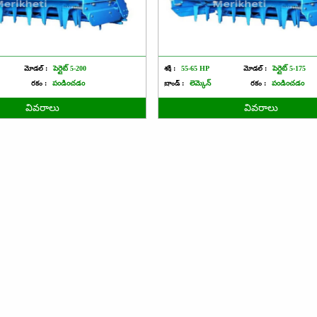
మోడల్ :
పెర్లైట్ 5-200
శక్తి :
55-65 HP
మోడల్ :
పెర్లైట్ 5-175
రకం :
పండించడం
బ్రాండ్ :
లెమ్కెన్
రకం :
పండించడం
వివరాలు
వివరాలు