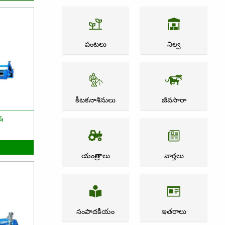
పంటలు
నిల్వ
కీటకనాశినులు
జీవసారా
్)
యంత్రాలు
వార్తలు
సంపాదకీయం
ఇతరాలు