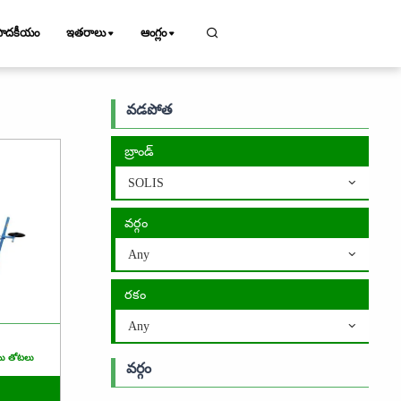
పాదకీయం
ఇతరాలు
ఆంగ్లం
వడపోత
బ్రాండ్
SOLIS
వర్గం
Any
రకం
Any
యు తోటలు
వర్గం