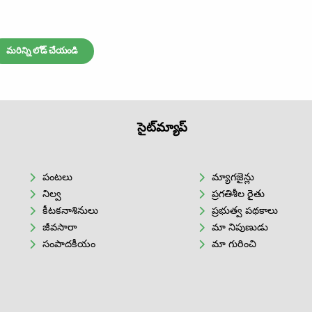
మరిన్ని లోడ్ చేయండి
సైట్‌మ్యాప్
పంటలు
మ్యాగజైన్లు
నిల్వ
ప్రగతిశీల రైతు
కీటకనాశినులు
ప్రభుత్వ పథకాలు
జీవసారా
మా నిపుణుడు
సంపాదకీయం
మా గురించి