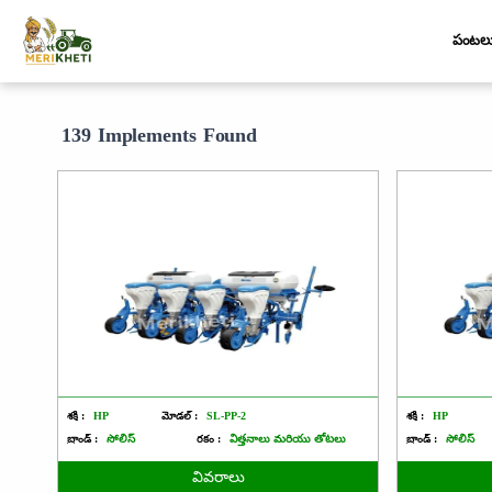
పంటల
139 Implements Found
శక్తి :
HP
మోడల్ :
SL-PP-2
శక్తి :
HP
బ్రాండ్ :
సోలిస్
రకం :
విత్తనాలు మరియు తోటలు
బ్రాండ్ :
సోలిస్
వివరాలు