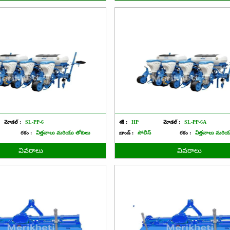
మోడల్ :
SL-PP-6
శక్తి :
HP
మోడల్ :
SL-PP-6A
రకం :
విత్తనాలు మరియు తోటలు
బ్రాండ్ :
సోలిస్
రకం :
విత్తనాలు మరి
వివరాలు
వివరాలు