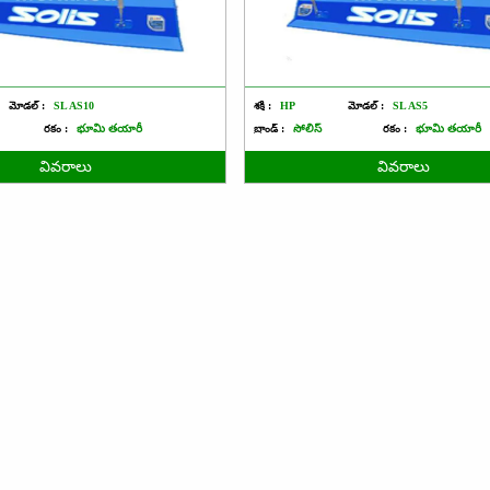
మోడల్ :
SL AS10
శక్తి :
HP
మోడల్ :
SL AS5
రకం :
భూమి తయారీ
బ్రాండ్ :
సోలిస్
రకం :
భూమి తయారీ
వివరాలు
వివరాలు