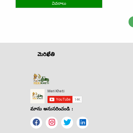
వివరాలు
మెరిఖేతి
మాను అనుసరించండి :