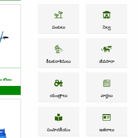
పంటలు
నిల్వ
కీటకనాశినులు
జీవసారా
యు తోటలు
యంత్రాలు
వార్తలు
సంపాదకీయం
ఇతరాలు