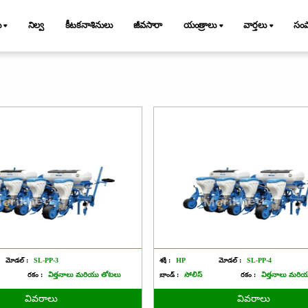
ు
నిల్వ
కీటకనాశినులు
జీవసారా
యంత్రాలు
వార్తలు
సం
మోడల్ :
SL-PP-3
శక్తి :
HP
మోడల్ :
SL-PP-4
రకం :
విత్తనాలు మరియు తోటలు
బ్రాండ్ :
సోలిస్
రకం :
విత్తనాలు మరి
వివరాలు
వివరాలు