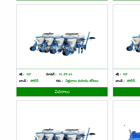
శక్తి :
HP
మోడల్ :
SL-PP-4A
శక్తి :
HP
బ్రాండ్ :
సోలిస్
రకం :
విత్తనాలు మరియు తోటలు
బ్రాండ్ :
సోలిస్
వివరాలు