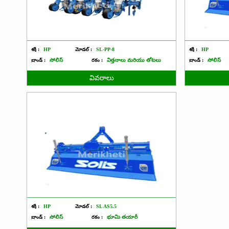
శక్తి :
HP
మోడల్ :
SL-PP-8
శక్తి :
HP
బ్రాండ్ :
సోలిస్
రకం :
విత్తనాలు మరియు తోటలు
బ్రాండ్ :
సోలిస్
వివరాలు
శక్తి :
HP
మోడల్ :
SL AS5.5
బ్రాండ్ :
సోలిస్
రకం :
భూమి తయారీ