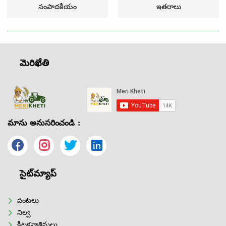
సంపాదకీయం
ఇతరాలు
మెరిఖేతి
మాను అనుసరించండి :
సైట్‌మ్యాప్
పంటలు
నిల్వ
కీటకనాశినులు