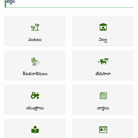
వర్గం
పంటలు
నిల్వ
కీటకనాశినులు
జీవసారా
యంత్రాలు
వార్తలు