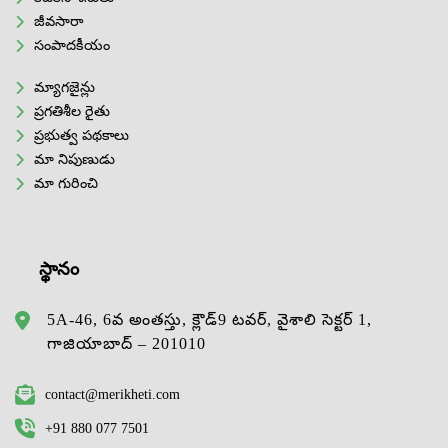
జీవసారా
సంపాదకీయం
మ్యాగజైన్లు
ప్రగతిశీల రైతు
ప్రభుత్వ పథకాలు
మా నిపుణుడు
మా గురించి
స్థానం
5A-46, 6వ అంతస్తు, క్లౌడ్9 టవర్, వైశాలి సెక్టర్ 1,
గాజియాబాద్ – 201010
contact@merikheti.com
+91 880 077 7501