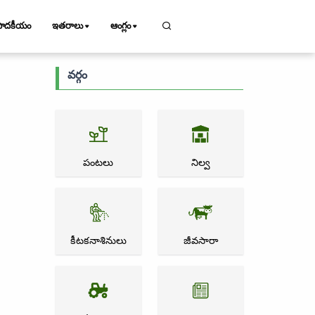
పాదకీయం
ఇతరాలు
ఆంగ్లం
వర్గం
పంటలు
నిల్వ
కీటకనాశినులు
జీవసారా