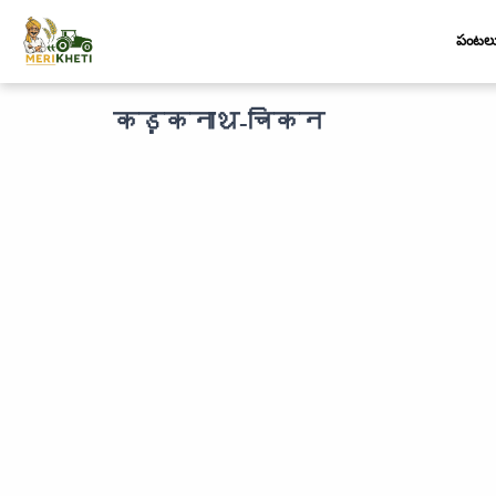
పంటల
कड़कनाथ-चिकन