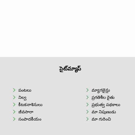
సైట్‌మ్యాప్
పంటలు
మ్యాగజైన్లు
నిల్వ
ప్రగతిశీల రైతు
కీటకనాశినులు
ప్రభుత్వ పథకాలు
జీవసారా
మా నిపుణుడు
సంపాదకీయం
మా గురించి