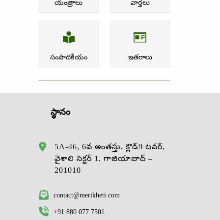
యంత్రాలు
వార్తలు
సంపాదకీయం
ఇతరాలు
స్థానం
5A-46, 6వ అంతస్తు, క్లౌడ్9 టవర్,
వైశాలి సెక్టర్ 1, గాజియాబాద్ –
201010
contact@merikheti.com
+91 880 077 7501