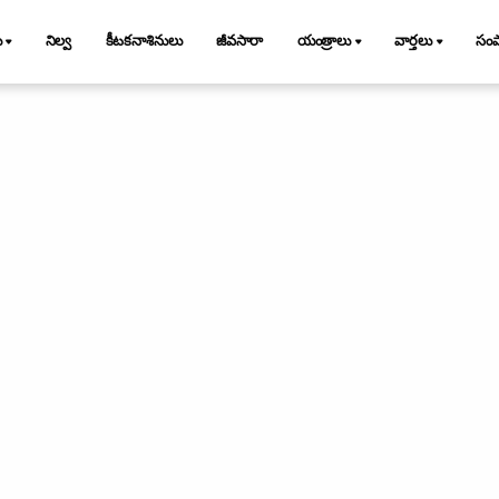
ు
నిల్వ
కీటకనాశినులు
జీవసారా
యంత్రాలు
వార్తలు
సం