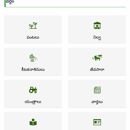
వర్గం
పంటలు
నిల్వ
కీటకనాశినులు
జీవసారా
యంత్రాలు
వార్తలు