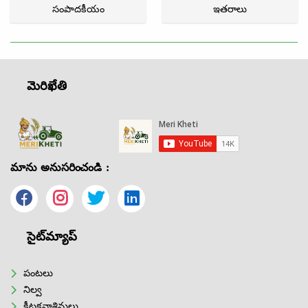
సంపాదకీయం
ఇతరాలు
మెరిఖేతి
మాను అనుసరించండి :
సైట్‌మ్యాప్
పంటలు
నిల్వ
కీటకనాశినులు