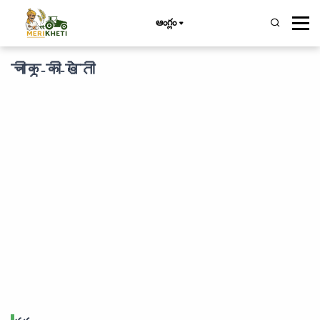
ఆంగ్లం
चीकू-की-खेती