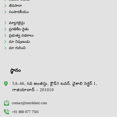
జీవసారా
సంపాదకీయం
మ్యాగజైన్లు
ప్రగతిశీల రైతు
ప్రభుత్వ పథకాలు
మా నిపుణుడు
మా గురించి
స్థానం
5A-46, 6వ అంతస్తు, క్లౌడ్9 టవర్, వైశాలి సెక్టర్ 1,
గాజియాబాద్ – 201010
contact@merikheti.com
+91 880 077 7501