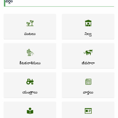
వర్గం
పంటలు
నిల్వ
కీటకనాశినులు
జీవసారా
యంత్రాలు
వార్తలు