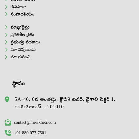
జీవసారా
సంపాదకీయం
మ్యాగజైన్లు
ప్రగతిశీల రైతు
ప్రభుత్వ పథకాలు
మా నిపుణుడు
మా గురించి
స్థానం
5A-46, 6వ అంతస్తు, క్లౌడ్9 టవర్, వైశాలి సెక్టర్ 1,
గాజియాబాద్ – 201010
contact@merikheti.com
+91 880 077 7501