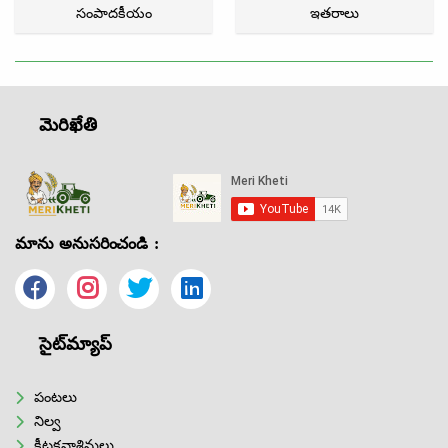
సంపాదకీయం
ఇతరాలు
మెరిఖేతి
మాను అనుసరించండి :
సైట్‌మ్యాప్
పంటలు
నిల్వ
కీటకనాశినులు