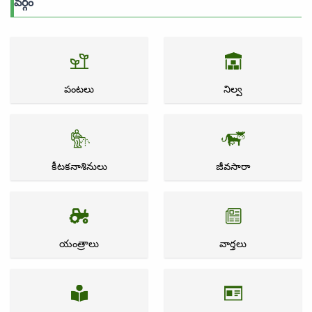
వర్గం
పంటలు
నిల్వ
కీటకనాశినులు
జీవసారా
యంత్రాలు
వార్తలు