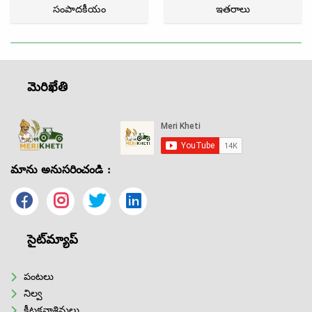
సంపాదకీయం
ఇతరాలు
మెరిఖేతి
మాను అనుసరించండి :
సైట్‌మ్యాప్
పంటలు
నిల్వ
కీటకనాశినులు