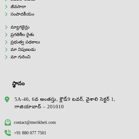
జీవసారా
సంపాదకీయం
మ్యాగజైన్లు
ప్రగతిశీల రైతు
ప్రభుత్వ పథకాలు
మా నిపుణుడు
మా గురించి
స్థానం
5A-46, 6వ అంతస్తు, క్లౌడ్9 టవర్, వైశాలి సెక్టర్ 1,
గాజియాబాద్ – 201010
contact@merikheti.com
+91 880 077 7501