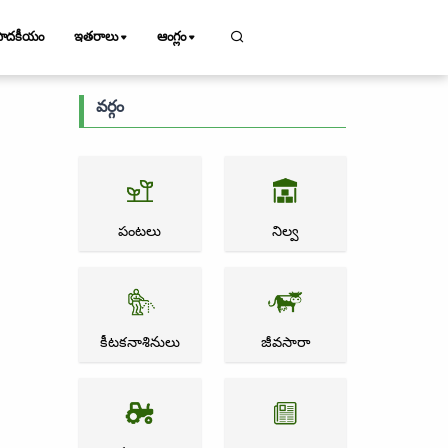
పాదకీయం
ఇతరాలు
ఆంగ్లం
వర్గం
పంటలు
నిల్వ
కీటకనాశినులు
జీవసారా