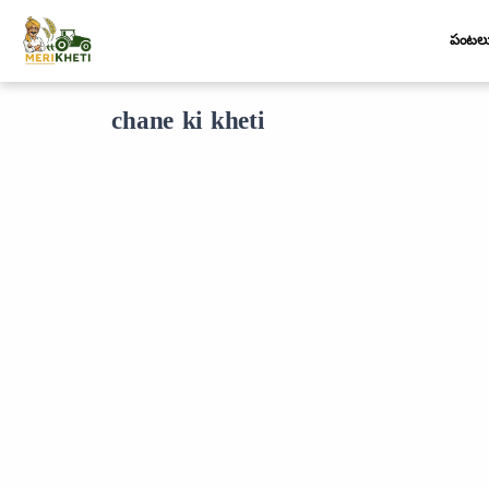
పంటల
chane ki kheti