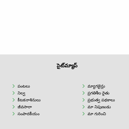
సైట్‌మ్యాప్
పంటలు
మ్యాగజైన్లు
నిల్వ
ప్రగతిశీల రైతు
కీటకనాశినులు
ప్రభుత్వ పథకాలు
జీవసారా
మా నిపుణుడు
సంపాదకీయం
మా గురించి