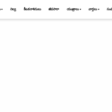
ు
నిల్వ
కీటకనాశినులు
జీవసారా
యంత్రాలు
వార్తలు
సం