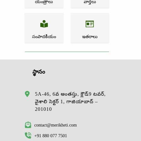
యంత్రాలు
వార్తలు
సంపాదకీయం
ఇతరాలు
స్థానం
5A-46, 6వ అంతస్తు, క్లౌడ్9 టవర్,
వైశాలి సెక్టర్ 1, గాజియాబాద్ –
201010
contact@merikheti.com
+91 880 077 7501