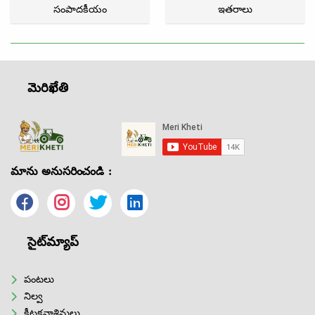
సంపాదకీయం
ఇతరాలు
మెరిఖేతి
మాను అనుసరించండి :
సైట్‌మ్యాప్
పంటలు
నిల్వ
కీటకనాశినులు