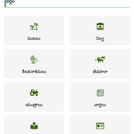
వర్గం
పంటలు
నిల్వ
కీటకనాశినులు
జీవసారా
యంత్రాలు
వార్తలు