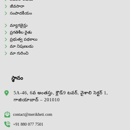
జీవసారా
సంపాదకీయం
మ్యాగజైన్లు
ప్రగతిశీల రైతు
ప్రభుత్వ పథకాలు
మా నిపుణుడు
మా గురించి
స్థానం
5A-46, 6వ అంతస్తు, క్లౌడ్9 టవర్, వైశాలి సెక్టర్ 1,
గాజియాబాద్ – 201010
contact@merikheti.com
+91 880 077 7501