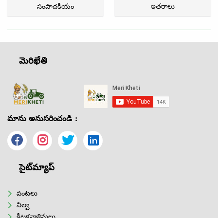
సంపాదకీయం
ఇతరాలు
మెరిఖేతి
మాను అనుసరించండి :
సైట్‌మ్యాప్
పంటలు
నిల్వ
కీటకనాశినులు