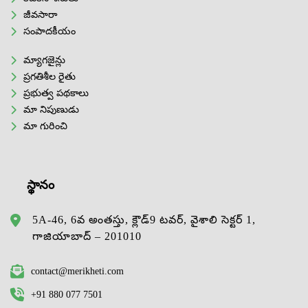
జీవసారా
సంపాదకీయం
మ్యాగజైన్లు
ప్రగతిశీల రైతు
ప్రభుత్వ పథకాలు
మా నిపుణుడు
మా గురించి
స్థానం
5A-46, 6వ అంతస్తు, క్లౌడ్9 టవర్, వైశాలి సెక్టర్ 1,
గాజియాబాద్ – 201010
contact@merikheti.com
+91 880 077 7501