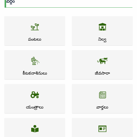
వర్గం
పంటలు
నిల్వ
కీటకనాశినులు
జీవసారా
యంత్రాలు
వార్తలు