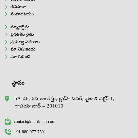
జీవసారా
సంపాదకీయం
మ్యాగజైన్లు
ప్రగతిశీల రైతు
ప్రభుత్వ పథకాలు
మా నిపుణుడు
మా గురించి
స్థానం
5A-46, 6వ అంతస్తు, క్లౌడ్9 టవర్, వైశాలి సెక్టర్ 1,
గాజియాబాద్ – 201010
contact@merikheti.com
+91 880 077 7501