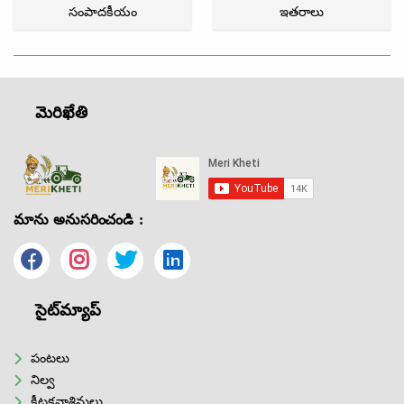
సంపాదకీయం
ఇతరాలు
మెరిఖేతి
మాను అనుసరించండి :
సైట్‌మ్యాప్
పంటలు
నిల్వ
కీటకనాశినులు