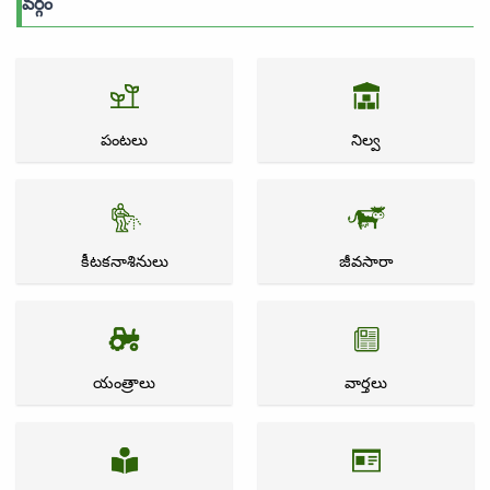
వర్గం
పంటలు
నిల్వ
కీటకనాశినులు
జీవసారా
యంత్రాలు
వార్తలు