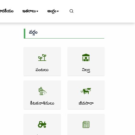
పాదకీయం
ఇతరాలు
ఆంగ్లం
వర్గం
పంటలు
నిల్వ
కీటకనాశినులు
జీవసారా