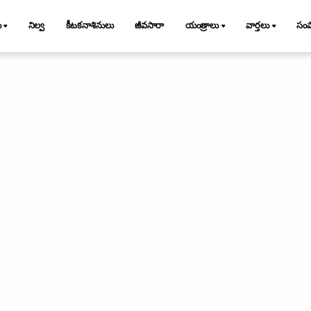
ు
నిల్వ
కీటకనాశినులు
జీవసారా
యంత్రాలు
వార్తలు
సం