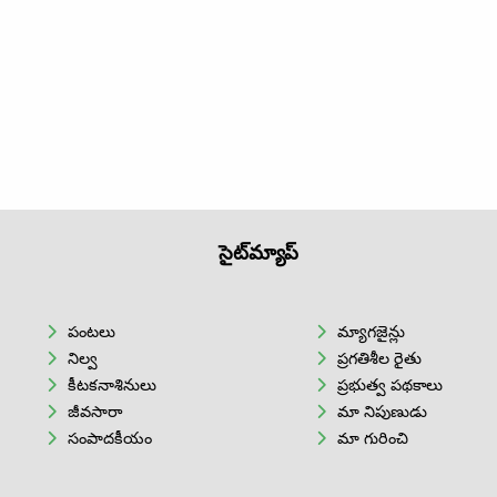
సైట్‌మ్యాప్
పంటలు
మ్యాగజైన్లు
నిల్వ
ప్రగతిశీల రైతు
కీటకనాశినులు
ప్రభుత్వ పథకాలు
జీవసారా
మా నిపుణుడు
సంపాదకీయం
మా గురించి