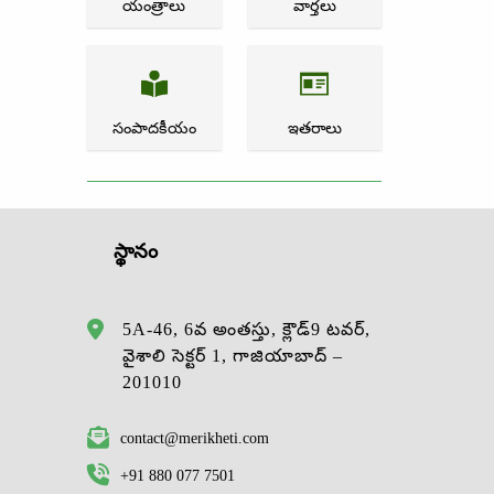
యంత్రాలు
వార్తలు
సంపాదకీయం
ఇతరాలు
స్థానం
5A-46, 6వ అంతస్తు, క్లౌడ్9 టవర్,
వైశాలి సెక్టర్ 1, గాజియాబాద్ –
201010
contact@merikheti.com
+91 880 077 7501