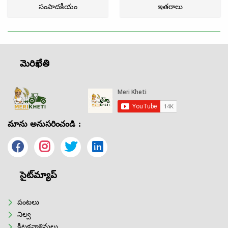
సంపాదకీయం
ఇతరాలు
మెరిఖేతి
మాను అనుసరించండి :
సైట్‌మ్యాప్
పంటలు
నిల్వ
కీటకనాశినులు