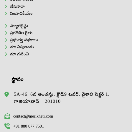
జీవసారా
సంపాదకీయం
మ్యాగజైన్లు
ప్రగతిశీల రైతు
ప్రభుత్వ పథకాలు
మా నిపుణుడు
మా గురించి
స్థానం
5A-46, 6వ అంతస్తు, క్లౌడ్9 టవర్, వైశాలి సెక్టర్ 1,
గాజియాబాద్ – 201010
contact@merikheti.com
+91 880 077 7501