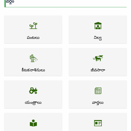
వర్గం
పంటలు
నిల్వ
కీటకనాశినులు
జీవసారా
యంత్రాలు
వార్తలు