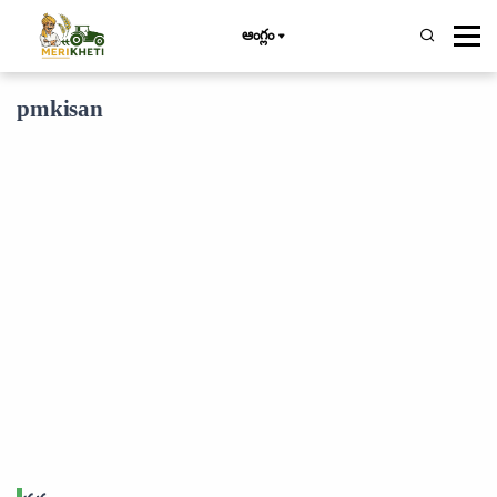
ఆంగ్లం
pmkisan