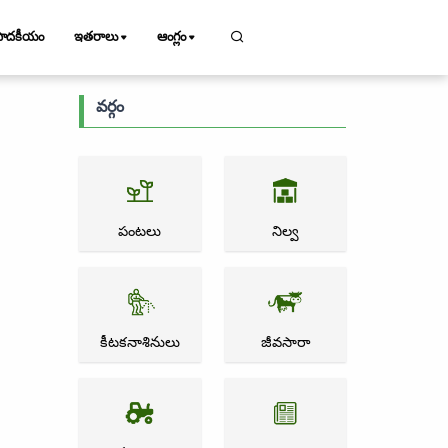
పాదకీయం
ఇతరాలు
ఆంగ్లం
వర్గం
పంటలు
నిల్వ
కీటకనాశినులు
జీవసారా