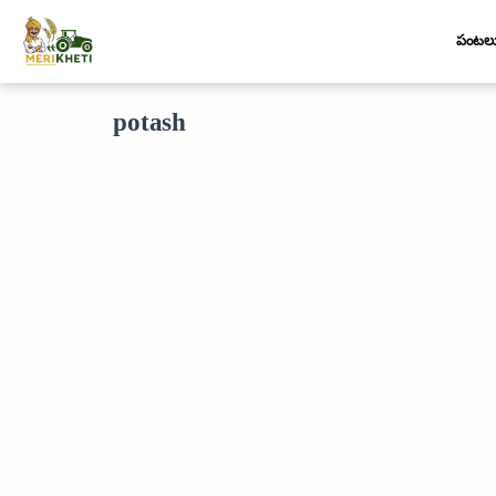
పంటల
potash