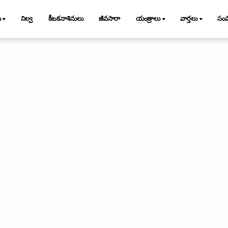
ు
నిల్వ
కీటకనాశినులు
జీవసారా
యంత్రాలు
వార్తలు
సం