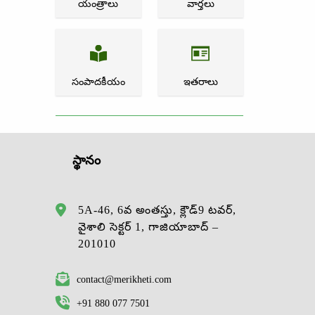
యంత్రాలు
వార్తలు
సంపాదకీయం
ఇతరాలు
స్థానం
5A-46, 6వ అంతస్తు, క్లౌడ్9 టవర్,
వైశాలి సెక్టర్ 1, గాజియాబాద్ –
201010
contact@merikheti.com
+91 880 077 7501