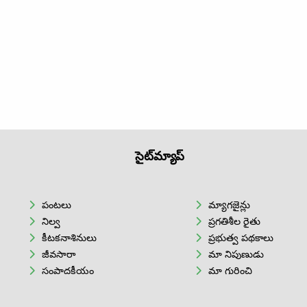
సైట్‌మ్యాప్
పంటలు
మ్యాగజైన్లు
నిల్వ
ప్రగతిశీల రైతు
కీటకనాశినులు
ప్రభుత్వ పథకాలు
జీవసారా
మా నిపుణుడు
సంపాదకీయం
మా గురించి