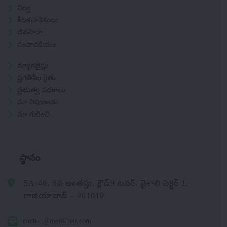
నిల్వ
కీటకనాశినులు
జీవసారా
సంపాదకీయం
మ్యాగజైన్లు
ప్రగతిశీల రైతు
ప్రభుత్వ పథకాలు
మా నిపుణుడు
మా గురించి
స్థానం
5A-46, 6వ అంతస్తు, క్లౌడ్9 టవర్, వైశాలి సెక్టర్ 1,
గాజియాబాద్ – 201010
contact@merikheti.com