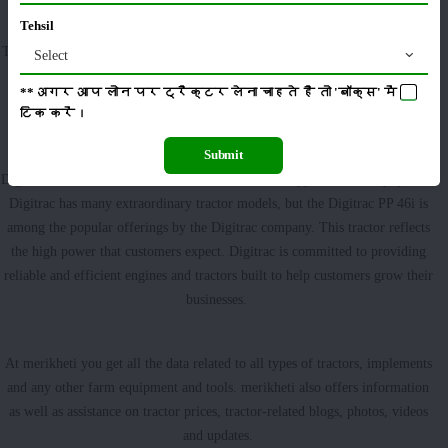
PP 46i 540 has 2000 Kg strong Lifting capacity.
Tehsil
The size of the Digitrac PP 46i tyres are 7.5 x 16 inches front tyres and 14.9
Select
x 28 / 16.9 x 28 inches reverse tyres.
**अगर आप लोन पर ट्रैक्टर लेना चाहते है तो 'बॉक्स' में
टिक
करें।
Why consider buying a Digitrac PP 46i in India?
Submit
Digitrac is a renowned brand for tractors and other types of farm equipment.
Digitrac has many extraordinary tractor models, but the Digitrac PP 46i is
among the popular offerings by the Digitrac company. This tractor reflects
the high power that customers expect. Digitrac is committed to providing
reliable and efficient engines and tractors built to help customers grow their
businesses.
At merikheti you get all the data related to all types of tractors, implements
and any other farm equipment and tools. merikheti also offers information
as well as assistance on tractor prices, tractor-related blogs, photos, videos
and updates.