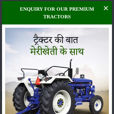
ENQUIRY FOR OUR PREMIUM
TRACTORS
కీటకనాశినులు
జీవసారా
యంత్రాలు
వార్తలు
సంపాదకీయం
ఇతరాలు
About డిజిట్రాక్ పిపి 46 ఐ
A brief explanation about Digitrac PP 46i in India