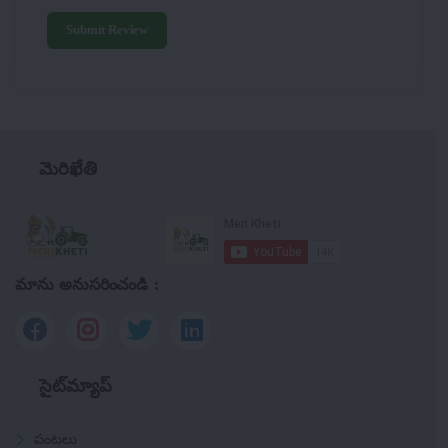
Submit Review
మెరిఖేతి
మాను అనుసరించండి :
సైట్‌మ్యాప్
పంటలు