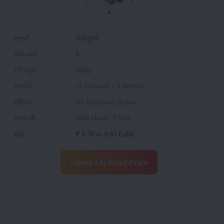
బ్రాండ్
:
డిజిట్రాక్
సిలిండర్
:
4
HP వర్గం
:
50Hp
గియర్
:
12 Forward + 3 Reverse
బ్రేక్‌లు
:
Oil Immersed Brakes
వారంటీ
:
5000 Hours/ 5 Year
ధర
:
₹ 8.70 to 9.05 Lakh
Check On Road Price