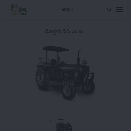
ఆంగ్లం
డిజిట్రాక్ పిపి 46 ఐ