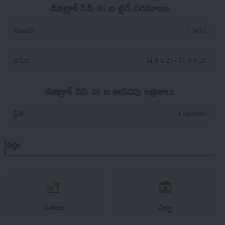
డిజిట్రాక్ పిపి 46 ఐ టైర్ పరిమాణం
ముందు
:
7.5x16
వెనుక
:
14.9 x 28 / 16.9 x 28
డిజిట్రాక్ పిపి 46 ఐ అదనపు లక్షణాలు
స్థితి
:
Launched
వర్గం
పంటలు
నిల్వ