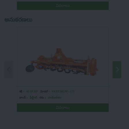
వివరాలు
అనుకరణలు
శక్తి :
45-50 HP
మోడల్ :
FKRTMGM - 175
శక్తి :
HP
బ్రాండ్ :
ఫీల్డింగ్
రకం :
పండించడం
బ్రాండ్ :
మా
వివరాలు