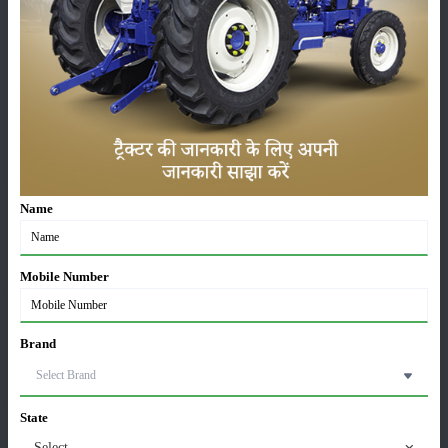
INDO FARM 3060 DI HT అదనపు లక్షణాలు
స్థితి
:
Launched
వర్గం
Name
పంటలు
నిల్వ
Mobile Number
Brand
కీటకనాశినులు
జీవసారా
State
Select