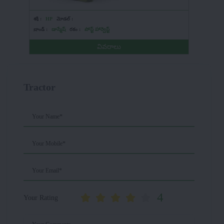
శక్తి :
HP
మోడల్ :
శక్తి :
HP
బ్రాండ్ :
డాస్మేష్
రకం :
పోస్ట్ హార్వెస్ట్
బ్రాండ్ :
య
వివరాలు
Tractor
Your Name*
Your Mobile*
Your Email*
4
Your Rating