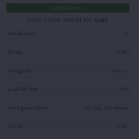
పూర్తి వివరాలు
INDO FARM 3060 DI HT ఇంజిన్
సిలిండర్ సంఖ్య
:
4
HP వర్గం
:
60 HP
సామర్థ్యం సిసి
:
4088 CC
ఇంజిన్ రేట్ RPM
:
2000
గాలి శుద్దికరణ పరికరం
:
Dry Type, Dual element
PTO HP
:
52 HP