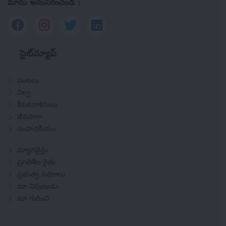
మాను అనుసరించండి :
సైట్‌మ్యాప్
పంటలు
నిల్వ
కీటకనాశినులు
జీవసారా
సంపాదకీయం
మ్యాగజైన్లు
ప్రగతిశీల రైతు
ప్రభుత్వ పథకాలు
మా నిపుణుడు
మా గురించి