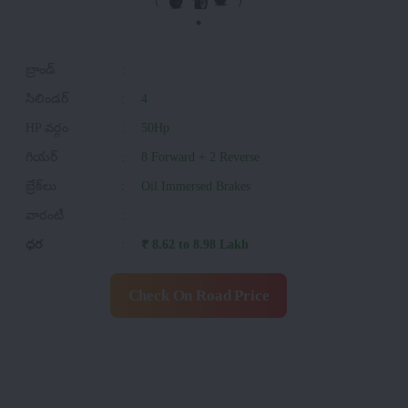
బ్రాండ్
:
సిలిండర్
:
4
HP వర్గం
:
50Hp
గియర్
:
8 Forward + 2 Reverse
బ్రేక్‌లు
:
Oil Immersed Brakes
వారంటీ
:
ధర
:
₹ 8.62 to 8.98 Lakh
Check On Road Price