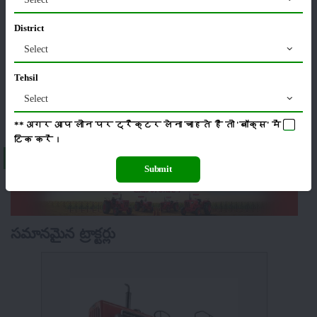
యంత్రాలు
వార్తలు
District
Select
Tehsil
Select
సంపాదకీయం
ఇతరాలు
**अगर आप लोन पर ट्रैक्टर लेना चाहते है तो 'बॉक्स' में
टिक
करें।
About INDO FARM 3060 DI HT
Submit
సమానమైన ట్రాక్టర్లు