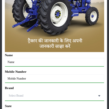
వెనుక
:
16.9 x 28
Solis 5024 S-4WD అదనపు లక్షణాలు
స్థితి
:
Launched
వర్గం
Name
Mobile Number
పంటలు
నిల్వ
Brand
కీటకనాశినులు
జీవసారా
State