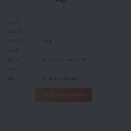
బ్రాండ్
:
సిలిండర్
:
HP వర్గం
:
50Hp
గియర్
:
బ్రేక్‌లు
:
Multi Disc Outboard OIB
వారంటీ
:
ధర
:
₹ 8.87 to 9.23 Lakh
Check On Road Price