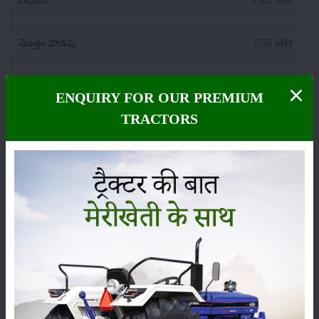
మొత్తం పొడవు
:
3735 MM
ట్రాక్టర్ వెడల్పు
:
1955 MM
ENQUIRY FOR OUR PREMIUM
TRACTORS
Solis 5024 S-4WD లిఫ్టింగ్ సామర్థ్యం (హైడ్రాలిక్స్)
KG లో లిఫ్టింగ్ సామర్థ్యం
:
2000 Kg
హైడ్రాలిక్స్ నియంత్రణ
:
CAT -2
Solis 5024 S-4WD టైర్ పరిమాణం
ముందు
:
9.50 X 24