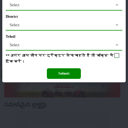
Select
District
యంత్రాలు
వార్తలు
Select
Tehsil
Select
సంపాదకీయం
ఇతరాలు
**अगर आप लोन पर ट्रैक्टर लेना चाहते है तो 'बॉक्स' में
टिक
करें।
Submit
About Solis 5024 S-4WD
సమానమైన ట్రాక్టర్లు