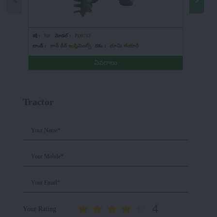
శక్తి :
HP
మోడల్ :
PD0712
శక్తి :
HP
బ్రాండ్ :
జాన్ డీర్ ఇంప్లిమెంట్స్
రకం :
భూమి తయారీ
బ్రాండ్ :
సో
వివరాలు
Tractor
Your Name*
Your Mobile*
Your Email*
4
Your Rating