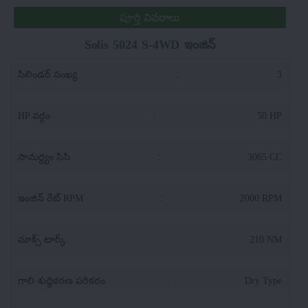
పూర్తి వివరాలు
Solis 5024 S-4WD ఇంజిన్
సిలిండర్ సంఖ్య
:
3
HP వర్గం
:
50 HP
సామర్థ్యం సిసి
:
3065 CC
ఇంజిన్ రేట్ RPM
:
2000 RPM
మాక్స్ టార్క్
:
210 NM
గాలి శుద్దికరణ పరికరం
:
Dry Type