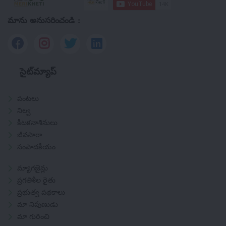
మాను అనుసరించండి :
సైట్‌మ్యాప్
పంటలు
నిల్వ
కీటకనాశినులు
జీవసారా
సంపాదకీయం
మ్యాగజైన్లు
ప్రగతిశీల రైతు
ప్రభుత్వ పథకాలు
మా నిపుణుడు
మా గురించి