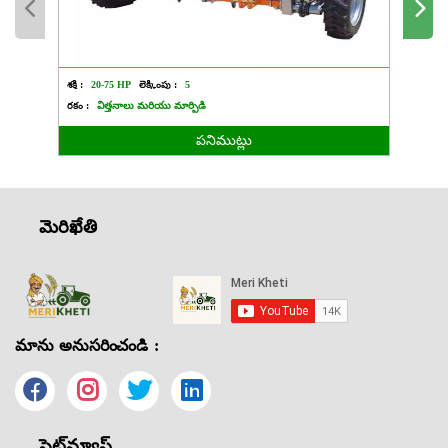
శక్తి :
20-75 HP
లెక్కింపు :
5
శక్తి :
రకం :
విత్తనాలు మరియు మార్పిడి
రకం :
పనిముట్లు
మెరిఖేతి
మాను అనుసరించండి :
సైట్‌మ్యాప్