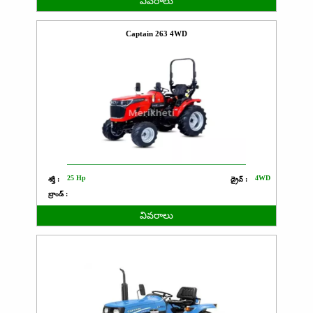
వివరాలు
Captain 263 4WD
25 Hp
4WD
శక్తి :
డ్రైవ్ :
బ్రాండ్ :
వివరాలు