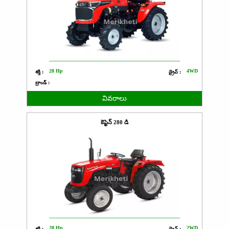
28 Hp
4WD
శక్తి :
డ్రైవ్ :
బ్రాండ్ :
వివరాలు
కెప్టెన్ 280 డి
28 Hp
2WD
శక్తి :
డ్రైవ్ :