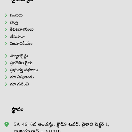
పంటలు
నిల్వ
కీటకనాశినులు
జీవసారా
సంపాదకీయం
మ్యాగజైన్లు
ప్రగతిశీల రైతు
ప్రభుత్వ పథకాలు
మా నిపుణుడు
మా గురించి
స్థానం
5A-46, 6వ అంతస్తు, క్లౌడ్9 టవర్, వైశాలి సెక్టర్ 1,
గాజియాబాద్ – 201010