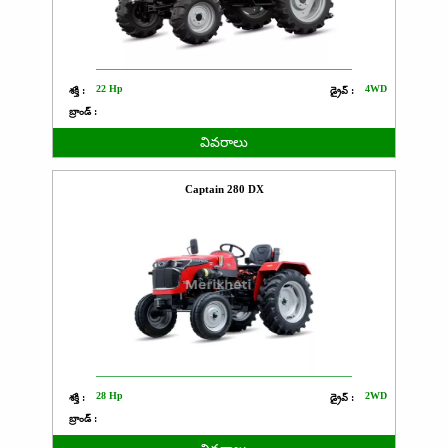
22 Hp
4WD
శక్తి :
డ్రైవ్ :
బ్రాండ్ :
వివరాలు
Captain 280 DX
28 Hp
2WD
శక్తి :
డ్రైవ్ :
బ్రాండ్ :