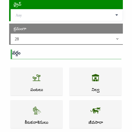
డ్రైవ్
క్రమంగా
28
వర్గం
పంటలు
నిల్వ
కీటకనాశినులు
జీవసారా