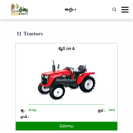
ఆంగ్లం
11 Tractors
కెప్టెన్ 200 డి
20 Hp
2WD
శక్తి :
డ్రైవ్ :
బ్రాండ్ :
వివరాలు