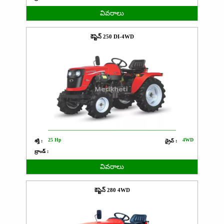
వివరాలు
కెప్టెన్ 250 DI-4WD
25 Hp
4WD
శక్తి :
డ్రైవ్ :
బ్రాండ్ :
వివరాలు
కెప్టెన్ 280 4WD