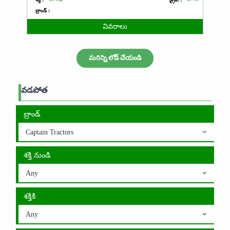
బ్రాండ్ :
వివరాలు
మరిన్ని లోడ్ చేయండి
వడపోత
బ్రాండ్
Captain Tractors
శక్తి నుండి
Any
శక్తికి
Any