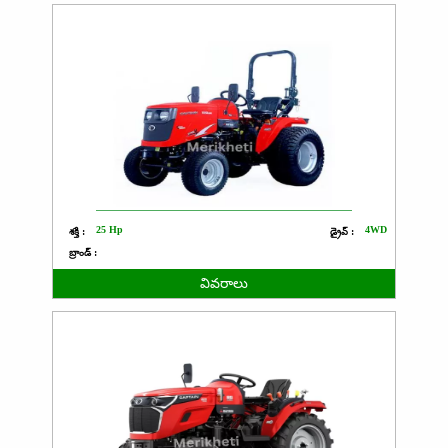
25 Hp
4WD
శక్తి :
డ్రైవ్ :
బ్రాండ్ :
వివరాలు