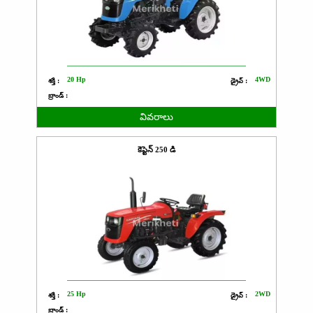
20 Hp
4WD
శక్తి :
డ్రైవ్ :
బ్రాండ్ :
వివరాలు
కెప్టెన్ 250 డి
25 Hp
2WD
శక్తి :
డ్రైవ్ :
బ్రాండ్ :