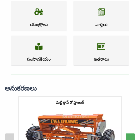
యంత్రాలు
వార్తలు
సంపాదకీయం
ఇతరాలు
అనుకరణలు
మల్టీ క్రాప్ రో ప్లాంటర్