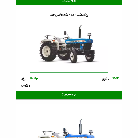
వివరాలు
న్యూ హాలండ్ 3037 ఎన్ఎక్స్
39 Hp
2WD
శక్తి :
డ్రైవ్ :
బ్రాండ్ :
వివరాలు