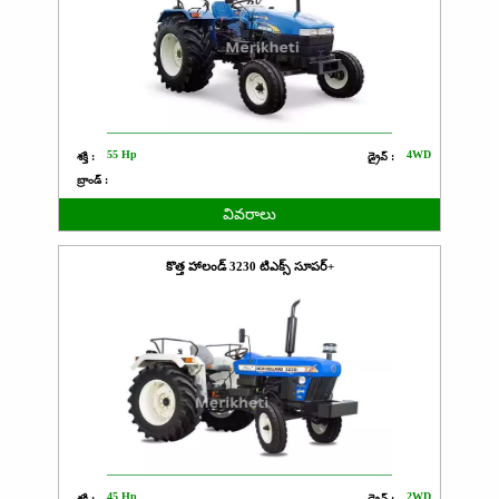
55 Hp
4WD
శక్తి :
డ్రైవ్ :
బ్రాండ్ :
వివరాలు
కొత్త హాలండ్ 3230 టిఎక్స్ సూపర్+
45 Hp
2WD
శక్తి :
డ్రైవ్ :