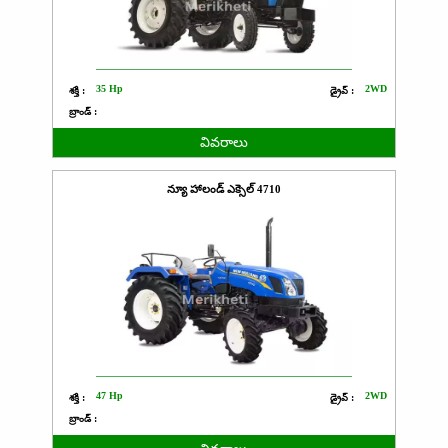
35 Hp
2WD
శక్తి :
డ్రైవ్ :
బ్రాండ్ :
వివరాలు
న్యూ హాలండ్ ఎక్సెల్ 4710
47 Hp
2WD
శక్తి :
డ్రైవ్ :
బ్రాండ్ :