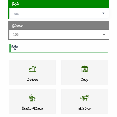
డ్రైవ్
క్రమంగా
106
వర్గం
పంటలు
నిల్వ
కీటకనాశినులు
జీవసారా