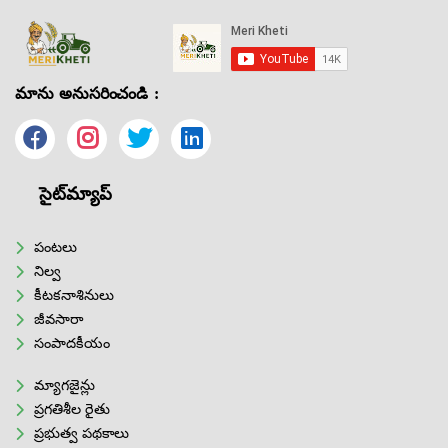
మాను అనుసరించండి :
సైట్‌మ్యాప్
పంటలు
నిల్వ
కీటకనాశినులు
జీవసారా
సంపాదకీయం
మ్యాగజైన్లు
ప్రగతిశీల రైతు
ప్రభుత్వ పథకాలు