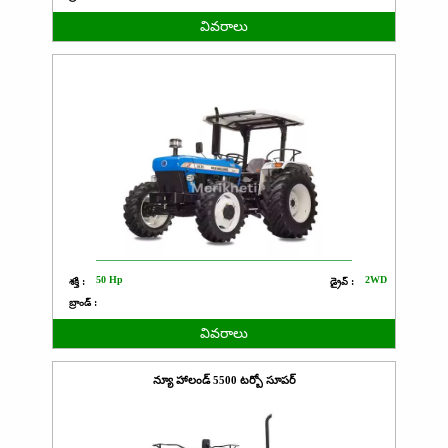
వివరాలు
50 Hp
2WD
శక్తి :
డ్రైవ్ :
బ్రాండ్ :
వివరాలు
న్యూ హాలండ్ 5500 టర్బో సూపర్