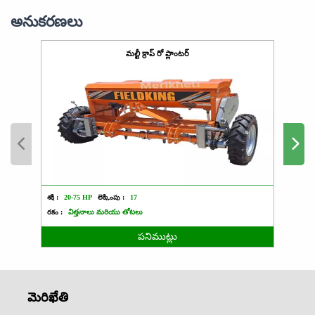
అనుకరణలు
మల్టీ క్రాప్ రో ప్లాంటర్
శక్తి :
20-75 HP
లెక్కింపు :
17
శక్తి :
రకం :
విత్తనాలు మరియు తోటలు
రకం :
పనిముట్లు
మెరిఖేతి