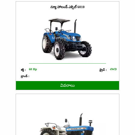
న్యూ హాలండ్ ఎక్సెల్ 6010
60 Hp
4WD
శక్తి :
డ్రైవ్ :
బ్రాండ్ :
వివరాలు