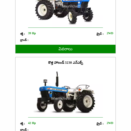
39 Hp
2WD
శక్తి :
డ్రైవ్ :
బ్రాండ్ :
వివరాలు
కొత్త హాలండ్ 3230 ఎన్ఎక్స్
42 Hp
2WD
శక్తి :
డ్రైవ్ :
బ్రాండ్ :