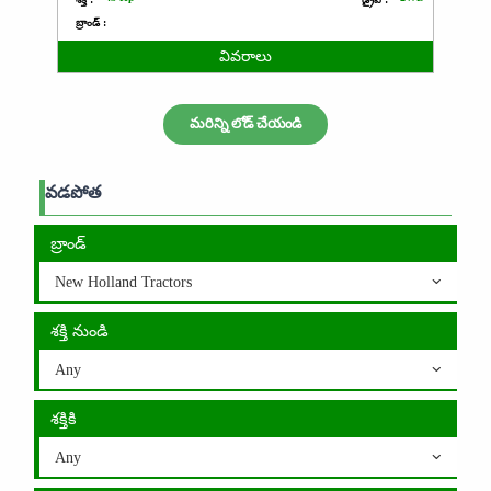
బ్రాండ్ :
వివరాలు
మరిన్ని లోడ్ చేయండి
వడపోత
బ్రాండ్
New Holland Tractors
శక్తి నుండి
Any
శక్తికి
Any