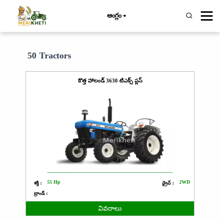
ఆంగ్లం
50 Tractors
కొత్త హాలండ్ 3630 టిఎక్స్ ప్లస్
55 Hp
2WD
శక్తి :
డ్రైవ్ :
బ్రాండ్ :
వివరాలు