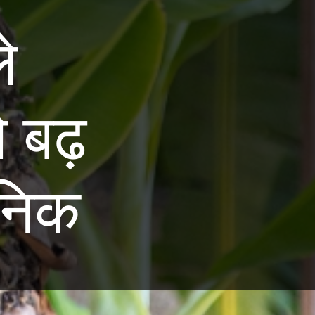
े
ो बढ़
ानिक