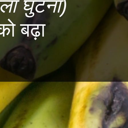
ला घुटना)
 को बढ़ा