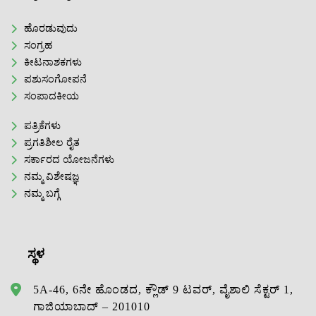
ಹೊರಡುವುದು
ಸಂಗ್ರಹ
ಕೀಟನಾಶಕಗಳು
ಪಶುಸಂಗೋಪನೆ
ಸಂಪಾದಕೀಯ
ಪತ್ರಿಕೆಗಳು
ಪ್ರಗತಿಶೀಲ ರೈತ
ಸರ್ಕಾರದ ಯೋಜನೆಗಳು
ನಮ್ಮ ವಿಶೇಷಜ್ಞ
ನಮ್ಮ ಬಗ್ಗೆ
ಸ್ಥಳ
5A-46, 6ನೇ ಹೊಂಡದ, ಕ್ಲೌಡ್ 9 ಟವರ್, ವೈಶಾಲಿ ಸೆಕ್ಟರ್ 1,
ಗಾಜಿಯಾಬಾದ್ – 201010