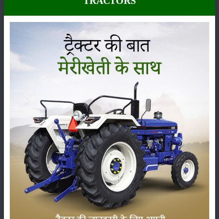
TRACTORS
ಪರಿಕರಗಳು
:
2000 Hours / 2 Year
ಸ್ಥಾನಮಾನ
:
Launched
ವರ್ಗ
ಹೊರಡುವುದು
ಸಂಗ್ರಹ
ಕೀಟನಾಶಕಗಳು
ಪಶುಸಂಗೋಪನೆ