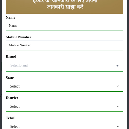
ಯಂತ್ರಗಳು
ಸುದ್ದಿಗಳು
Name
Mobile Number
ಸಂಪಾದಕೀಯ
ಇತರರು
Brand
About ಏಸ್ ಡಿ 6500
A brief explanation about ACE DI 6500 in India
State
Select
ACE DI 6500 tractor model is the perfect tractor model for an Indian farmer
District
who is involved in ploughing, planting, and harvesting to boost its
Select
production. This tractor has 61 horsepower. The tractor delivers 2200 rated
Revolution Per Minute and has 12 forward plus 12 reverse gears. The tractor
Tehsil
generates 52 PTO HP.
Select