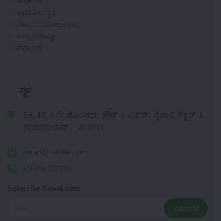
ಪತ್ರಿಕೆಗಳು
ಪ್ರಗತಿಶೀಲ ರೈತ
ಸರ್ಕಾರದ ಯೋಜನೆಗಳು
ನಮ್ಮ ವಿಶೇಷಜ್ಞ
ನಮ್ಮ ಬಗ್ಗೆ
ಸ್ಥಳ
5A-46, 6ನೇ ಹೊಂಡದ, ಕ್ಲೌಡ್ 9 ಟವರ್, ವೈಶಾಲಿ ಸೆಕ್ಟರ್ 1,
ಗಾಜಿಯಾಬಾದ್ – 201010
contact@merikheti.com
+91 880 077 7501
Subscribe NewsLetter
Subscribe