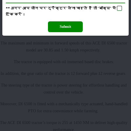
**अगर आप लोन पर ट्रैक्टर लेना चाहते है तो 'बॉक्स' में
Special features:
टिक
करें।
ACE DI 6500 is configured with dual clutch based gears for minimum
Submit
noise.
The maximum and minimum in forward speeds of this ACE DI 6500 tractor
model are 30.85 and 1.50 kmph respectively.
The tractor is equipped with oil immersed based disc brakes.
In addition, the gear ratio of the tractor is 12 forward plus 12 reverse gears.
The steering type of the tractor is power steering for effortless handling and
control over the vehicle.
Moreover, DI 6500 is fitted with a mechanically type actuated, hand-handled
PTO for extra convenience while farming.
The ACE DI 6500 tractor’s torque is 255 at 1450 NM to deliver high-quality
performance.