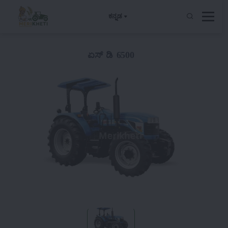
ಕನ್ನಡ
ಏಸ್ ಡಿ 6500