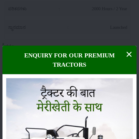
ಪರಿಕರಗಳು
:
2000 Hours / 2 Year
ಸ್ಥಾನಮಾನ
:
Launched
ವರ್ಗ
ENQUIRY FOR OUR PREMIUM
TRACTORS
ಹೊರಡುವುದು
ಸಂಗ್ರಹ
ಕೀಟನಾಶಕಗಳು
ಪಶುಸಂಗೋಪನೆ