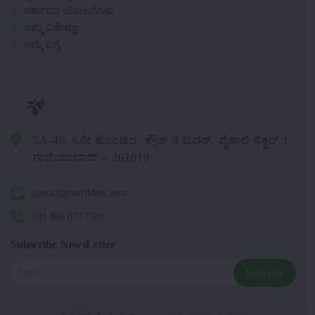
ಸರ್ಕಾರದ ಯೋಜನೆಗಳು
ನಮ್ಮ ವಿಶೇಷಜ್ಞ
ನಮ್ಮ ಬಗ್ಗೆ
ಸ್ಥಳ
5A-46, 6ನೇ ಹೊಂಡದ, ಕ್ಲೌಡ್ 9 ಟವರ್, ವೈಶಾಲಿ ಸೆಕ್ಟರ್ 1,
ಗಾಜಿಯಾಬಾದ್ – 201010
contact@merikheti.com
+91 880 077 7501
Subscribe NewsLetter
Subscribe