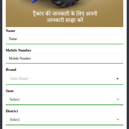
ಹೊರಡುವುದು
ಸಂಗ್ರಹ
Name
ಕೀಟನಾಶಕಗಳು
ಪಶುಸಂಗೋಪನೆ
Mobile Number
Brand
ಯಂತ್ರಗಳು
ಸುದ್ದಿಗಳು
State
Select
District
ಸಂಪಾದಕೀಯ
ಇತರರು
Select