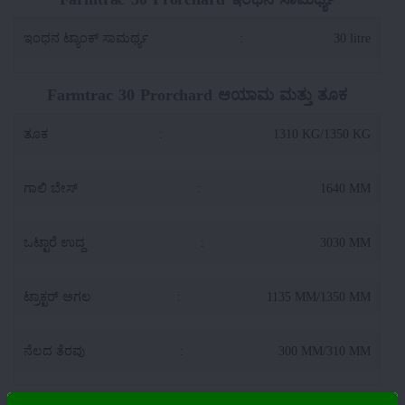
ಇಂಧನ ಟ್ಯಾಂಕ್ ಸಾಮರ್ಥ್ಯ
:
30 litre
Farmtrac 30 Prorchard ಆಯಾಮ ಮತ್ತು ತೂಕ
ತೂಕ
:
1310 KG/1350 KG
ಗಾಲಿ ಬೇಸ್
:
1640 MM
ಒಟ್ಟಾರೆ ಉದ್ದ
:
3030 MM
ಟ್ರಾಕ್ಟರ್ ಅಗಲ
:
1135 MM/1350 MM
ನೆಲದ ತೆರವು
:
300 MM/310 MM