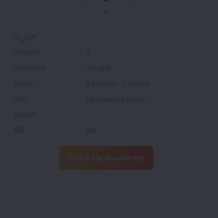
ಬ್ರ್ಯಾಂಡ್
:
ಸಿಲಿಂಡರ್
:
2
ಎಚ್‌ಪಿ ವರ್ಗ
:
30ಎಚ್‌ಪಿ
ಗಿಯರ್
:
8 Forward + 2 Reverse
ಚಿರತೆ
:
Oil Immersed Brakes
ವಾರಂಟಿ
:
ಬೆಲೆ
:
NA
Check On Road Price