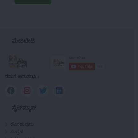
ಮೇರಿಖೇಟಿ
ನಮಗೆ ಅನುಸರಿಸಿ :
ಸೈಟ್‌ಮ್ಯಾಪ್
ಹೊರಡುವುದು
ಸಂಗ್ರಹ