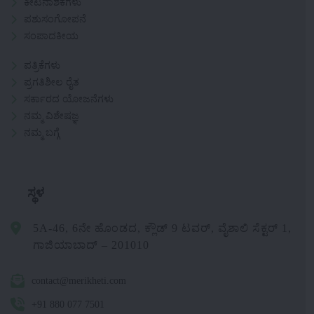
ಕೀಟನಾಶಕಗಳು
ಪಶುಸಂಗೋಪನೆ
ಸಂಪಾದಕೀಯ
ಪತ್ರಿಕೆಗಳು
ಪ್ರಗತಿಶೀಲ ರೈತ
ಸರ್ಕಾರದ ಯೋಜನೆಗಳು
ನಮ್ಮ ವಿಶೇಷಜ್ಞ
ನಮ್ಮ ಬಗ್ಗೆ
ಸ್ಥಳ
5A-46, 6ನೇ ಹೊಂಡದ, ಕ್ಲೌಡ್ 9 ಟವರ್, ವೈಶಾಲಿ ಸೆಕ್ಟರ್ 1,
ಗಾಜಿಯಾಬಾದ್ – 201010
contact@merikheti.com
+91 880 077 7501