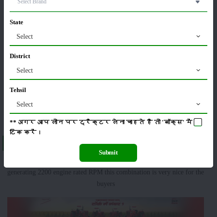
State
Select
ಯಂತ್ರಗಳು
ಸುದ್ದಿಗಳು
District
Select
Tehsil
Select
ಸಂಪಾದಕೀಯ
ಇತರರು
**अगर आप लोन पर ट्रैक्टर लेना चाहते है तो 'बॉक्स' में
टिक
करें।
About Farmtrac 50 Smart(Discontinued)
Submit
Farmtrac 50 Smart engine capacity is 2761 cc and has 3 Cylinders
generating 2200 engine rated RPM this combination is very nice for the
buyers