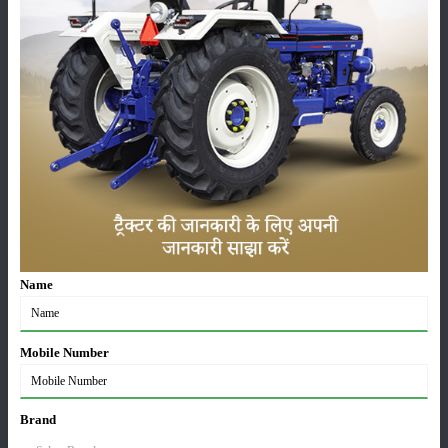
ಹಿಂದಿನ
:
14.9 x 28
Farmtrac 50 Smart(Discontinued) ಹೆಚ್ಚುವರಿ
ವೈಶಿಷ್ಟ್ಯಗಳು
ಸ್ಥಾನಮಾನ
:
Launched
ವರ್ಗ
Name
ಹೊರಡುವುದು
ಸಂಗ್ರಹ
Mobile Number
Brand
ಕೀಟನಾಶಕಗಳು
ಪಶುಸಂಗೋಪನೆ