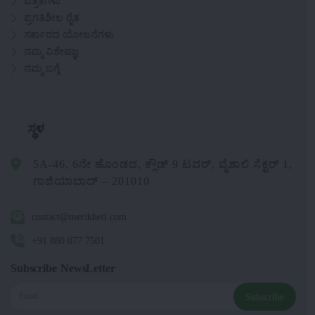
ಪತ್ರಿಕೆಗಳು
ಪ್ರಗತಿಶೀಲ ರೈತ
ಸರ್ಕಾರದ ಯೋಜನೆಗಳು
ನಮ್ಮ ವಿಶೇಷಜ್ಞ
ನಮ್ಮ ಬಗ್ಗೆ
ಸ್ಥಳ
5A-46, 6ನೇ ಹೊಂಡದ, ಕ್ಲೌಡ್ 9 ಟವರ್, ವೈಶಾಲಿ ಸೆಕ್ಟರ್ 1,
ಗಾಜಿಯಾಬಾದ್ – 201010
contact@merikheti.com
+91 880 077 7501
Subscribe NewsLetter
Subscribe