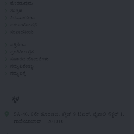
ಹೊರಡುವುದು
ಸಂಗ್ರಹ
ಕೀಟನಾಶಕಗಳು
ಪಶುಸಂಗೋಪನೆ
ಸಂಪಾದಕೀಯ
ಪತ್ರಿಕೆಗಳು
ಪ್ರಗತಿಶೀಲ ರೈತ
ಸರ್ಕಾರದ ಯೋಜನೆಗಳು
ನಮ್ಮ ವಿಶೇಷಜ್ಞ
ನಮ್ಮ ಬಗ್ಗೆ
ಸ್ಥಳ
5A-46, 6ನೇ ಹೊಂಡದ, ಕ್ಲೌಡ್ 9 ಟವರ್, ವೈಶಾಲಿ ಸೆಕ್ಟರ್ 1,
ಗಾಜಿಯಾಬಾದ್ – 201010