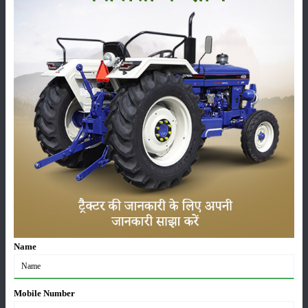
:
Live, ADDC
ಫಾರ್ಮ್‌ಟ್ರಾಕ್ 60 ಪವರ್‌ಮ್ಯಾಕ್ಸ್ 4WD ಟೈರ್ ಗಾತ್ರ
ಮುಂಭಾಗ
:
9.5 x 24
ಹಿಂದಿನ
:
16.9 x 28
ಫಾರ್ಮ್‌ಟ್ರಾಕ್ 60 ಪವರ್‌ಮ್ಯಾಕ್ಸ್ 4WD ಹೆಚ್ಚುವರಿ ವೈಶಿಷ್ಟ್ಯಗಳು
ಪರಿಕರಗಳು
:
5000 Hours/ 5 Year
Name
ಸ್ಥಾನಮಾನ
:
Launched
Mobile Number
ವರ್ಗ