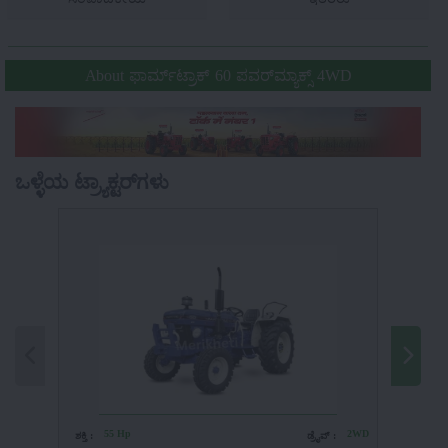
About ಫಾರ್ಮ್‌ಟ್ರಾಕ್ 60 ಪವರ್‌ಮ್ಯಾಕ್ಸ್ 4WD
ಒಳ್ಳೆಯ ಟ್ರ್ಯಾಕ್ಟರ್‌ಗಳು
55 Hp
2WD
4
ಶಕ್ತಿ :
ಡ್ರೈವ್ :
ಶಕ್ತಿ :