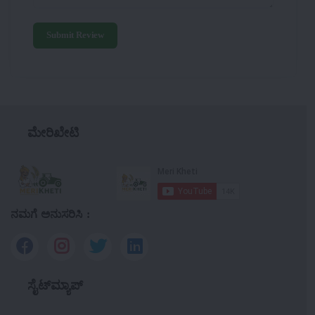
Submit Review
ಮೇರಿಖೇಟಿ
ನಮಗೆ ಅನುಸರಿಸಿ :
ಸೈಟ್‌ಮ್ಯಾಪ್