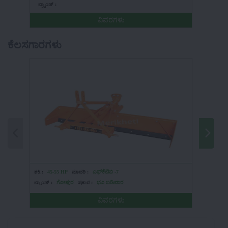
ಬ್ರ್ಯಾಂಡ್ :
ಬ್ರ್ಯಾಂಡ್ 
ವಿವರಗಳು
ಕೆಲಸಗಾರಗಳು
ಶಕ್ತಿ :
45-55 HP
ಮಾದರಿ :
ಎಫ್‌ಕೆಟಿಬಿ -7
ಶಕ್ತಿ :
70-
ಬ್ರ್ಯಾಂಡ್ :
ಗೋಪುರ
ಪ್ರಕಾರ :
ಭೂ ಬಡಿವಾರ
ಬ್ರ್ಯಾಂಡ್ :
ವಿವರಗಳು