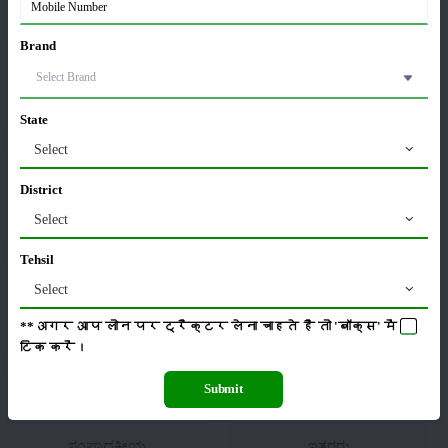
Brand
ಹೊರಡುವುದು
ಸಂಗ್ರಹ
State
Select
District
Select
ಕೀಟನಾಶಕಗಳು
ಪಶುಸಂಗೋಪನೆ
Tehsil
Select
**अगर आप लोन पर ट्रैक्टर लेना चाहते है तो 'बॉक्स' में
ಯಂತ್ರಗಳು
ಸುದ್ದಿಗಳು
टिक
करें।
Submit
ಸಂಪಾದಕೀಯ
ಇತರರು