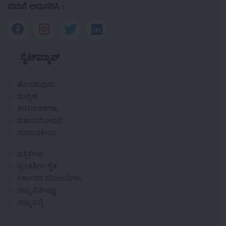
ನಮಗೆ ಅನುಸರಿಸಿ :
ಸೈಟ್‌ಮ್ಯಾಪ್
ಹೊರಡುವುದು
ಸಂಗ್ರಹ
ಕೀಟನಾಶಕಗಳು
ಪಶುಸಂಗೋಪನೆ
ಸಂಪಾದಕೀಯ
ಪತ್ರಿಕೆಗಳು
ಪ್ರಗತಿಶೀಲ ರೈತ
ಸರ್ಕಾರದ ಯೋಜನೆಗಳು
ನಮ್ಮ ವಿಶೇಷಜ್ಞ
ನಮ್ಮ ಬಗ್ಗೆ