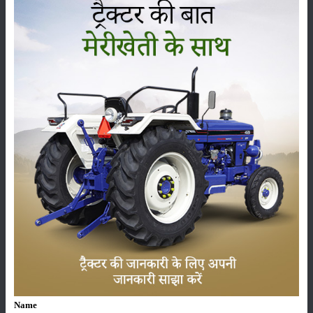
ನೆಲದ ತೆರವು
:
405 MM
ಫಾರ್ಮ್‌ಟ್ರಾಕ್ ಚಾಂಪಿಯನ್ 42 ಎತ್ತುವ ಸಾಮರ್ಥ್ಯ (ಹೈಡ್ರಾಲಿಕ್ಸ್)
ಕೆಜಿಯಲ್ಲಿ ಎತ್ತುವ ಸಾಮರ್ಥ್ಯ
:
ADDC- 1800 kg
:
ADDC
ಫಾರ್ಮ್‌ಟ್ರಾಕ್ ಚಾಂಪಿಯನ್ 42 ಟೈರ್ ಗಾತ್ರ
ಮುಂಭಾಗ
:
6.00 x 16
ಹಿಂದಿನ
:
13.6 x 28
ಫಾರ್ಮ್‌ಟ್ರಾಕ್ ಚಾಂಪಿಯನ್ 42 ಹೆಚ್ಚುವರಿ ವೈಶಿಷ್ಟ್ಯಗಳು
Name