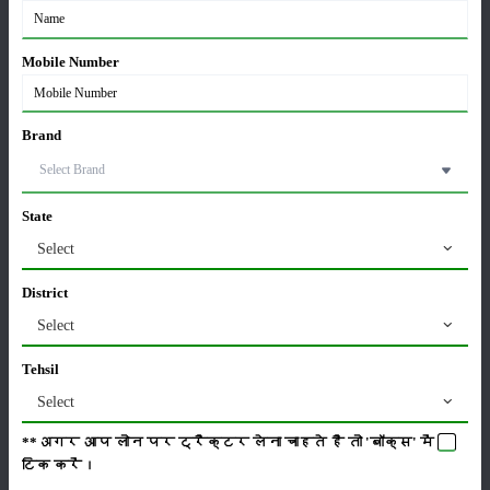
ಪರಿಕರಗಳು
:
5000 Hours/ 5 Year
Mobile Number
ಸ್ಥಾನಮಾನ
:
Launched
Brand
ವರ್ಗ
State
Select
District
ಹೊರಡುವುದು
ಸಂಗ್ರಹ
Select
Tehsil
Select
ಕೀಟನಾಶಕಗಳು
ಪಶುಸಂಗೋಪನೆ
**अगर आप लोन पर ट्रैक्टर लेना चाहते है तो 'बॉक्स' में
टिक
करें।