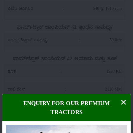
ಪಿಟಿಒ ಆರ್ಪಿಎಂ
:
540 @ 1810 rpm
ಫಾರ್ಮ್‌ಟ್ರಾಕ್ ಚಾಂಪಿಯನ್ 42 ಇಂಧನ ಸಾಮರ್ಥ್ಯ
ಇಂಧನ ಟ್ಯಾಂಕ್ ಸಾಮರ್ಥ್ಯ
:
50 litre
ಫಾರ್ಮ್‌ಟ್ರಾಕ್ ಚಾಂಪಿಯನ್ 42 ಆಯಾಮ ಮತ್ತು ತೂಕ
ತೂಕ
:
1920 KG
ಗಾಲಿ ಬೇಸ್
:
2120 MM
ENQUIRY FOR OUR PREMIUM
ಒಟ್ಟಾರೆ ಉದ್ದ
:
3540 MM
TRACTORS
ಟ್ರಾಕ್ಟರ್ ಅಗಲ
:
1740 MM