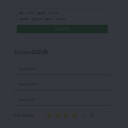
ಶಕ್ತಿ :
45 HP
ಮಾದರಿ :
VLS150
ಶಕ್ತಿ :
HP
ಬ್ರ್ಯಾಂಡ್ :
ಶಕ್ಟಿಮಾನ್
ಪ್ರಕಾರ :
ಕಾಲಗೀತ
ಬ್ರ್ಯಾಂಡ್ :
ವಿವರಗಳು
Tractorವಿಮರ್ಶೆ
Your Name*
Your Mobile*
Your Email*
4
Your Rating