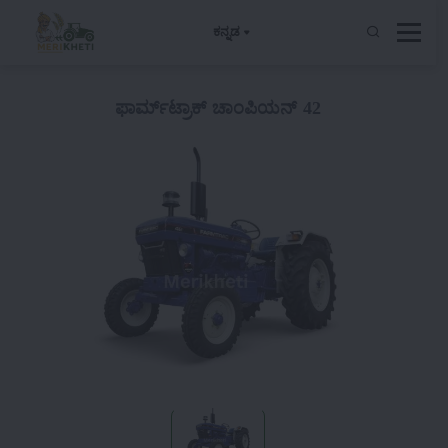
ಕನ್ನಡ
ಫಾರ್ಮ್‌ಟ್ರಾಕ್ ಚಾಂಪಿಯನ್ 42