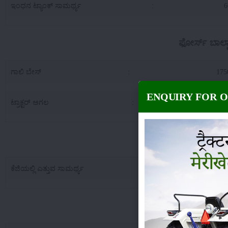
ಇಂಧನ ಟ್ಯಾಂಕ್ ಸಾಮರ್ಥ್ಯ
:
6
ಫೋರ್ಸ್ ಬಾಲ
ಗಾಲಿ ಬೇಸ್
:
17
ENQUIRY FOR 
ಟ್ರಾಕ್ಟರ್ ಅಗಲ
:
16
ಫೋರ್ಸ್ ಬಾಲ್ವಾನ್ 3
ಕೆಜಿಯಲ್ಲಿ ಎತ್ತುವ ಸಾಮರ್ಥ್ಯ
:
11
ಫೋರ್ಸ್ 