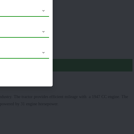
12.4 x 28
 industry. The tractor provides efficient mileage with a 1947 CC engine. The
is powered by 31 engine horsepower.