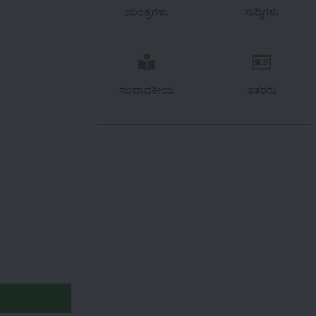
ಯಂತ್ರಗಳು
ಸುದ್ದಿಗಳು
ಸಂಪಾದಕೀಯ
ಇತರರು