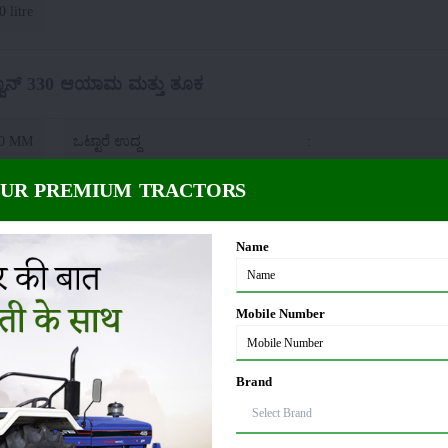
0 litre
್ವಾನ್ 330 ಆಯಾಮ ಮತ್ತು ತೂಕ
50 MM
ಒಟ್ಟಾರೆ ಉದ್ದ
:
OUR PREMIUM TRACTORS
80 MM
ನೆಲದ ತೆರವು
:
Name
30 ಎತ್ತುವ ಸಾಮರ್ಥ್ಯ (ಹೈಡ್ರಾಲಿಕ್ಸ್)
Mobile Number
00 Kg
:
Category I and Category II (with Reversible, Adjustab
Brand
ಬಾಲ್ವಾನ್ 330 ಟೈರ್ ಗಾತ್ರ