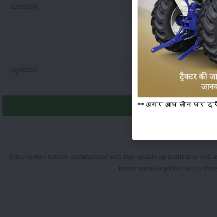
ಮುಂಭಾಗ
:
6.0
ಫೋರ್ಸ್ ಬಾಲ್ವಾ
ಸ್ಥಾನಮಾನ
:
Lau
**अगर आप लोन पर ट्रैक्
Force motors tractors manufactured with high-quality agricultural as well a
tractor model is packed with a thr