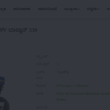
ಂಗ್ರಹ
ಕೀಟನಾಶಕಗಳು
ಪಶುಸಂಗೋಪನೆ
ಯಂತ್ರಗಳು
ಸುದ್ದಿಗಳು
ಸ
ಸ್ ಬಾಲ್ವಾನ್ 330
ಬ್ರ್ಯಾಂಡ್
:
ಸಿಲಿಂಡರ್
:
3
ಎಚ್‌ಪಿ
:
31ಎಚ್‌ಪಿ
ವರ್ಗ
ಗಿಯರ್
:
8 Forward + 4 Reverse
ಚಿರತೆ
:
Fully Oil Immersed Multiplate Sealed
Brakes
ವಾರಂಟಿ
: