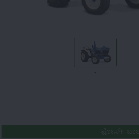
ಫೋರ್ಸ್ ಬಾಲ್