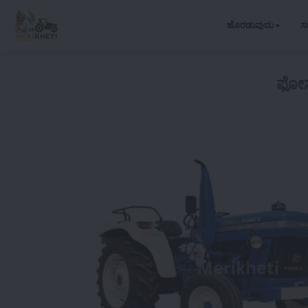
ಹೊರಡುವುದು
ಸ
ಫೋರ್