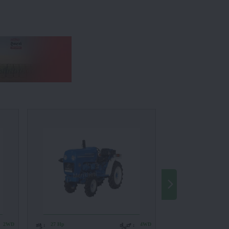
2WD
27 Hp
4WD
40 Hp
ಶಕ್ತಿ :
ಡ್ರೈವ್ :
ಶಕ್ತಿ :