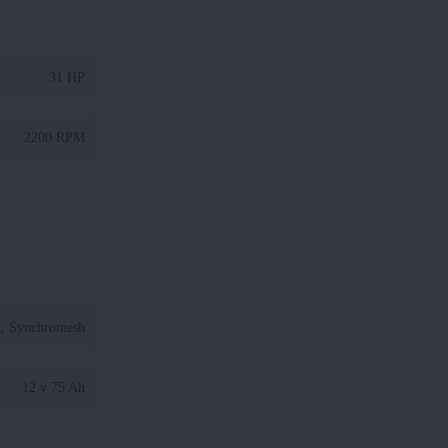
31 HP
2200 RPM
, Synchromesh
12 v 75 Ah