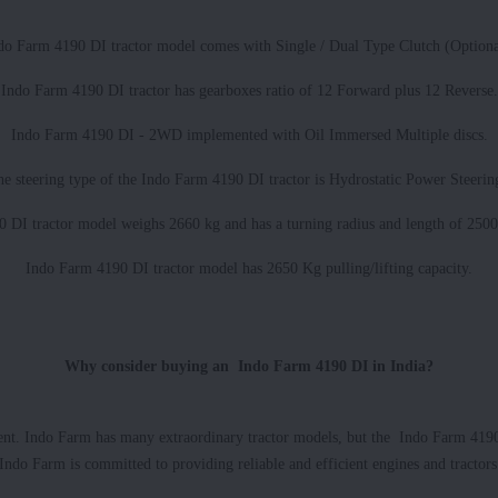
do Farm 4190 DI tractor model comes with Single / Dual Type Clutch (Optiona
Indo Farm 4190 DI tractor has gearboxes ratio of 12 Forward plus 12 Reverse.
Indo Farm 4190 DI - 2WD implemented with Oil Immersed Multiple discs.
e steering type of the Indo Farm 4190 DI tractor is Hydrostatic Power Steeri
 DI tractor model weighs 2660 kg and has a turning radius and length of 25
Indo Farm 4190 DI tractor model has 2650 Kg pulling/lifting capacity.
Why consider buying an Indo Farm 4190 DI in India?
ent. Indo Farm has many extraordinary tractor models, but the Indo Farm 419
 Indo Farm is committed to providing reliable and efficient engines and tractors