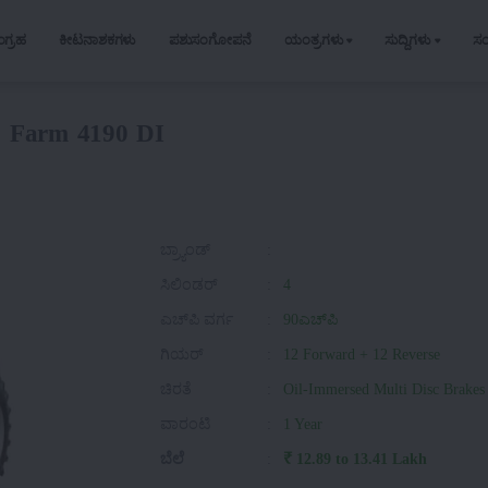
ಂಗ್ರಹ
ಕೀಟನಾಶಕಗಳು
ಪಶುಸಂಗೋಪನೆ
ಯಂತ್ರಗಳು
ಸುದ್ದಿಗಳು
ಸ
o Farm 4190 DI
ಬ್ರ್ಯಾಂಡ್
:
ಸಿಲಿಂಡರ್
:
4
ಎಚ್‌ಪಿ ವರ್ಗ
:
90ಎಚ್‌ಪಿ
ಗಿಯರ್
:
12 Forward + 12 Reverse
ಚಿರತೆ
:
Oil-Immersed Multi Disc Brakes
ವಾರಂಟಿ
:
1 Year
ಬೆಲೆ
:
₹ 12.89 to 13.41 Lakh