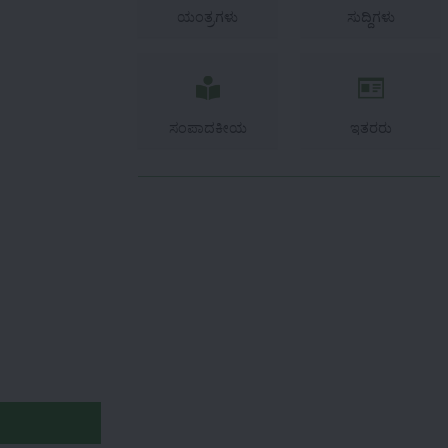
ಯಂತ್ರಗಳು
ಸುದ್ದಿಗಳು
ಸಂಪಾದಕೀಯ
ಇತರರು