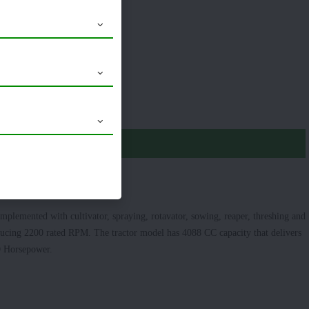
 30 / 18.4 x 30
Launched
mplemented with cultivator, spraying, rotavator, sowing, reaper, threshing and
ducing 2200 rated RPM. The tractor model has 4088 CC capacity that delivers
TO Horsepower.