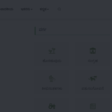
ಂಪಾದಕೀಯ
ಇತರರು
ಕನ್ನಡ
ವರ್ಗ
ಹೊರಡುವುದು
ಸಂಗ್ರಹ
ಕೀಟನಾಶಕಗಳು
ಪಶುಸಂಗೋಪನೆ