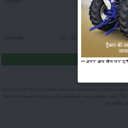
ಮುಂಭಾಗ
:
7.5
Indo Farm 41
ಪರಿಕರಗಳು
:
Tools, Bumpher, Hook, Hitch, Canopy, T
**अगर आप लोन पर ट्रैक्
Indo Farm 4190 DI tractor model with unique aerodynamic design for regular ch
more for crops such as grapes, corn, groundnut, cotton, castor or more. Th
outstanding p