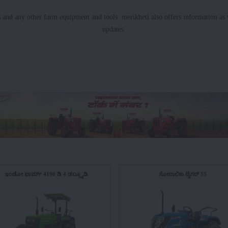
s and any other farm equipment and tools. merikheti also offers information as w
updates.
ಇಂಡೋ ಫಾರ್ಮ್ 4190 ಡಿ 4 ಡಬ್ಲ್ಯೂಡಿ
ಸೋನಾಲಿಕಾ ಟೈಗರ್ 55