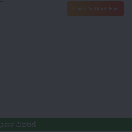
Check On Road Price
ೂರ್ಣ ವಿವರಣೆ