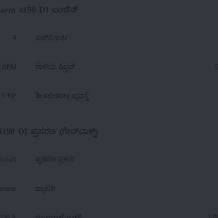
Farm 4190 DI ಎಂಜಿನ್
4
ಎಚ್‌ಪಿ ವರ್ಗ
:
0 RPM
ಗಾಳಿಯ ಫಿಲ್ಟರ್
:
D
.5 HP
ಶೀತಲೀಕರಣ ವ್ಯವಸ್ಥೆ
:
90 DI ಪ್ರಸರಣ (ಗೇರ್‌ಬಾಕ್ಸ್)
ional)
ಪ್ರಸರಣ ಪ್ರಕಾರ
:
everse
ಬ್ಯಾಟರಿ
:
V 36 A
ಮುಂದಾಲೋಚನೆ
:
1.6