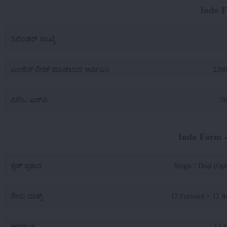
Indo 
ಸಿಲಿಂಡರ್ ಸಂಖ್ಯೆ
:
ಎಂಜಿನ್ ರೇಟ್ ಮಾಡಲಾದ ಆರ್ಪಿಎಂ
:
220
ಪಿಟಿಒ ಎಚ್‌ಪಿ
:
76
Indo Farm 41
ಕ್ಲಚ್ ಪ್ರಕಾರ
:
Single / Dual (Opt
ಗೇರು ಬಾಕ್ಸ್
:
12 Forward + 12 R
ಆವರ್ತಕ
:
12 