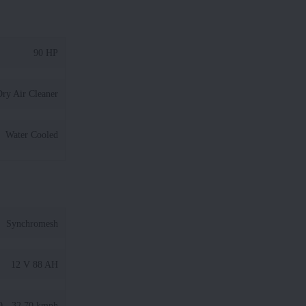
90 HP
ry Air Cleaner
Water Cooled
Synchromesh
12 V 88 AH
0 - 32.70 kmph