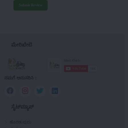
Submit Review
ಮೇರಿಖೇಟಿ
ನಮಗೆ ಅನುಸರಿಸಿ :
ಸೈಟ್‌ಮ್ಯಾಪ್
ಹೊರಡುವುದು