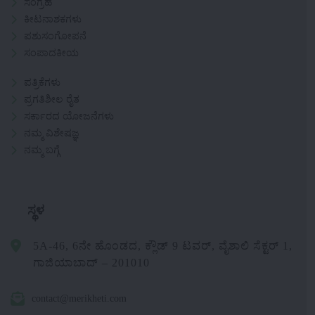
ಸಂಗ್ರಹ
ಕೀಟನಾಶಕಗಳು
ಪಶುಸಂಗೋಪನೆ
ಸಂಪಾದಕೀಯ
ಪತ್ರಿಕೆಗಳು
ಪ್ರಗತಿಶೀಲ ರೈತ
ಸರ್ಕಾರದ ಯೋಜನೆಗಳು
ನಮ್ಮ ವಿಶೇಷಜ್ಞ
ನಮ್ಮ ಬಗ್ಗೆ
ಸ್ಥಳ
5A-46, 6ನೇ ಹೊಂಡದ, ಕ್ಲೌಡ್ 9 ಟವರ್, ವೈಶಾಲಿ ಸೆಕ್ಟರ್ 1,
ಗಾಜಿಯಾಬಾದ್ – 201010
contact@merikheti.com