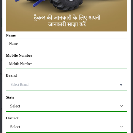
About ಜಾನ್ ಡೀರೆ 5038 ಡಿ
A brief explanation about John Deere 5038 D in India
Name
John Deere has a wide range of sole tractors to offer to its hard-working
Mobile Number
customers all across India and the 5038 D model is one of them. It is one of
the most solid, efficient, and powerful heavy-duty vehicles. This powerful
engine supporting this model is a 2900 CC engine (diesel) offering an output
Brand
of 38 HP at a rated RPM of 2100. This engine is paired with a mix match of
collar shift transmission via a single/dual type clutch. This entire
transmission is mated with a gearbox with 12-speed and has 8 forward and 4
State
reverse gears. John Deere 5038 D can achieve a top speed of 34.14 Kmph
Select
and a minimum speed of 3.13 Kmph in the forward gears and a top speed of
14.84 Kmph in reverse gears. It is also available with a two-wheel drive
District
alternative option. Apart from this, it is fitted with advanced oil-immersed
Select
brakes as well as power steering.