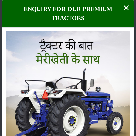
ENQUIRY FOR OUR PREMIUM
TRACTORS
ಹೊರಡುವುದು
ಸಂಗ್ರಹ
ಕೀಟನಾಶಕಗಳು
ಪಶುಸಂಗೋಪನೆ
ಯಂತ್ರಗಳು
ಸುದ್ದಿಗಳು
ಸಂಪಾದಕೀಯ
ಇತರರು