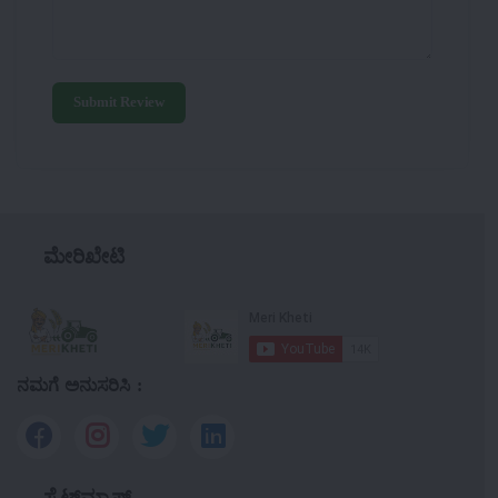
Submit Review
ಮೇರಿಖೇಟಿ
ನಮಗೆ ಅನುಸರಿಸಿ :