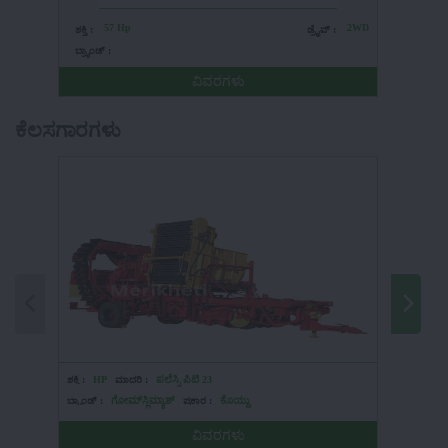
57 Hp
2WD
4
ಶಕ್ತಿ :
ಡ್ರೈವ್ :
ಶಕ್ತಿ :
ಬ್ರ್ಯಾಂಡ್ :
ಬ್ರ್ಯಾಂಡ್ :
ವಿವರಗಳು
ಕೆಲಸಗಾರಗಳು
ಶಕ್ತಿ :
HP
ಮಾದರಿ :
ಪಲೆಸ್ಸಿ ಪಿಟಿ 23
ಶಕ್ತಿ :
HP
ಬ್ರ್ಯಾಂಡ್ :
ಗೋಮ್‌ಸ್ಲಿಮ್ಯಾಶ್
ಪ್ರಕಾರ :
ಕೊಯ್ದು
ಬ್ರ್ಯಾಂಡ್ :
ವಿವರಗಳು