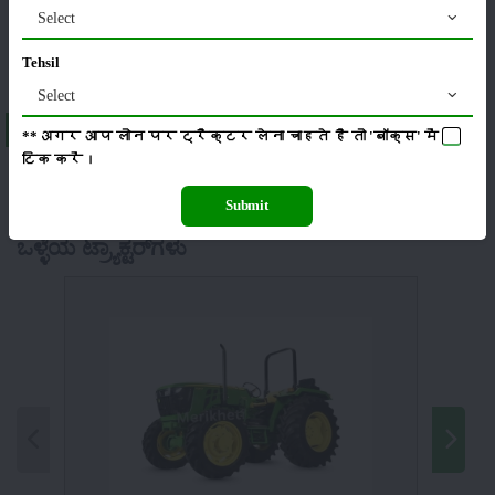
Select
ಸಂಪಾದಕೀಯ
ಇತರರು
Tehsil
Select
About John Deere 5310 Powertech
**अगर आप लोन पर ट्रैक्टर लेना चाहते है तो 'बॉक्स' में
टिक
करें।
Submit
ಒಳ್ಳೆಯ ಟ್ರ್ಯಾಕ್ಟರ್‌ಗಳು