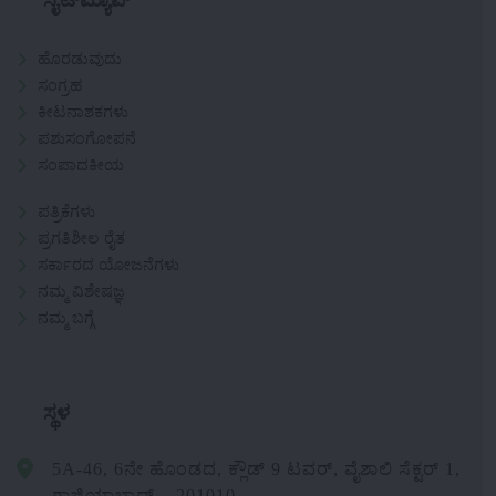
ಸೈಟ್‌ಮ್ಯಾಪ್
ಹೊರಡುವುದು
ಸಂಗ್ರಹ
ಕೀಟನಾಶಕಗಳು
ಪಶುಸಂಗೋಪನೆ
ಸಂಪಾದಕೀಯ
ಪತ್ರಿಕೆಗಳು
ಪ್ರಗತಿಶೀಲ ರೈತ
ಸರ್ಕಾರದ ಯೋಜನೆಗಳು
ನಮ್ಮ ವಿಶೇಷಜ್ಞ
ನಮ್ಮ ಬಗ್ಗೆ
ಸ್ಥಳ
5A-46, 6ನೇ ಹೊಂಡದ, ಕ್ಲೌಡ್ 9 ಟವರ್, ವೈಶಾಲಿ ಸೆಕ್ಟರ್ 1,
ಗಾಜಿಯಾಬಾದ್ – 201010