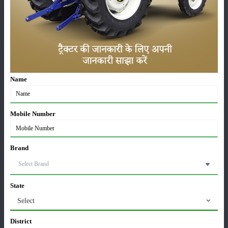
ವರ್ಗ
ಹೊರಡುವುದು
ಸಂಗ್ರಹ
Name
Mobile Number
ಕೀಟನಾಶಕಗಳು
ಪಶುಸಂಗೋಪನೆ
Brand
State
ಯಂತ್ರಗಳು
ಸುದ್ದಿಗಳು
Select
District